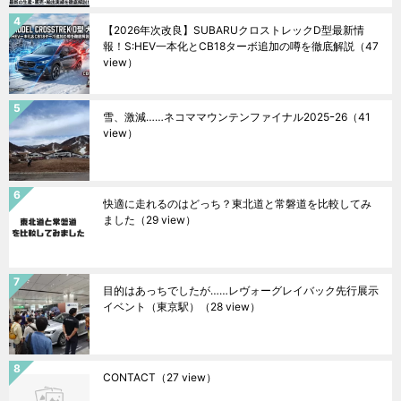
【2026年次改良】SUBARUクロストレックD型最新情
報！S:HEV一本化とCB18ターボ追加の噂を徹底解説
（47
view）
雪、激減……ネコママウンテンファイナル2025ｰ26
（41
view）
快適に走れるのはどっち？東北道と常磐道を比較してみ
ました
（29 view）
目的はあっちでしたが……レヴォーグレイバック先行展示
イベント（東京駅）
（28 view）
CONTACT
（27 view）