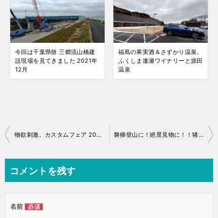
今回は千葉県側 三郷流山橋建
福島の果実酒＆さずかり温泉。
設現場を見てきました 2021年
ふくしま逢瀬ワイナリーと源田
12月
温泉
投
物欲刺激。カスタムフェア 2026 注目アイテム
磐梯登山に！絶景見物に！！猪苗代スキー場の夏山リフト 2026
稿
ナ
コメントを残す
ビ
ゲ
名前
必須
ー