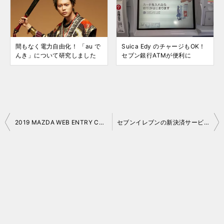
間もなく電力自由化！ 「au で
Suica Edy のチャージもOK！
んき」について研究しました
セブン銀行ATMが便利に
投
2019 MAZDA WEB ENTRY CAMPAIGN に当選！
セブンイレブンの新決済サービス「7pay」の使用感
稿
ナ
ビ
ゲ
ー
シ