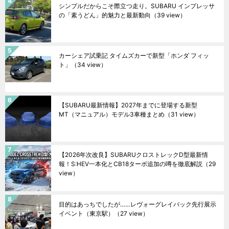
シンプルだからこそ際立つ走り。SUBARU インプレッサ
の「素うどん」的魅力と最新動向
（39 view）
カーシェア試乗記 タイムズカーで新型「ホンダ フィッ
ト」
（34 view）
【SUBARU最新情報】2027年までに登場する新型
MT（マニュアル）モデル3車種まとめ
（31 view）
【2026年次改良】SUBARUクロストレックD型最新情
報！S:HEV一本化とCB18ターボ追加の噂を徹底解説
（29
view）
目的はあっちでしたが……レヴォーグレイバック先行展示
イベント（東京駅）
（27 view）