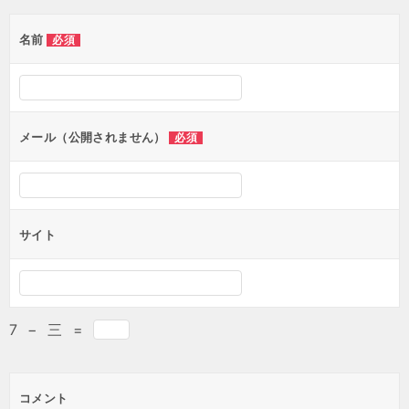
ゲ
名前
必須
ー
シ
ョ
ン
メール（公開されません）
必須
サイト
7
−
三
=
コメント