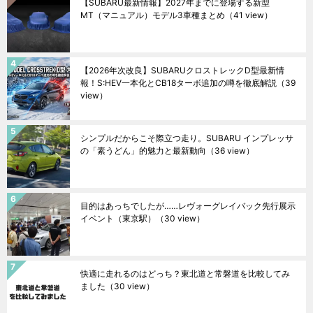
【SUBARU最新情報】2027年までに登場する新型
MT（マニュアル）モデル3車種まとめ
（41 view）
【2026年次改良】SUBARUクロストレックD型最新情
報！S:HEV一本化とCB18ターボ追加の噂を徹底解説
（39
view）
シンプルだからこそ際立つ走り。SUBARU インプレッサ
の「素うどん」的魅力と最新動向
（36 view）
目的はあっちでしたが……レヴォーグレイバック先行展示
イベント（東京駅）
（30 view）
快適に走れるのはどっち？東北道と常磐道を比較してみ
ました
（30 view）