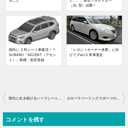
ること
と。。。新型フォレスター
（SL 型）試乗！
国内に 3 列シート車復活！？
「レガシィオーナー休業」に向
SUBARU「ASCENT（アセン
けて Part.3 実車査定
ト）」商標・意匠登録
投
現代に生き続けるハーフシートカバー
カローラツーリングスポーツの国内販売は？
稿
ナ
コメントを残す
ビ