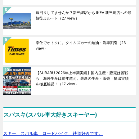
遠回りしてませんか？新三郷駅から IKEA 新三郷店への最
短徒歩ルート
（27 view）
奉仕でオトクに。タイムズカーの給油・洗車割引
（23
view）
【SUBARU 2026年上半期実績】国内生産・販売は苦戦
も、海外生産は前年超え。最新の生産・販売・輸出実績
を徹底解説！
（17 view）
スバスキ(スバル車大好きスキーヤー)
スキー、スバル車、ロードバイク、鉄道好きです。