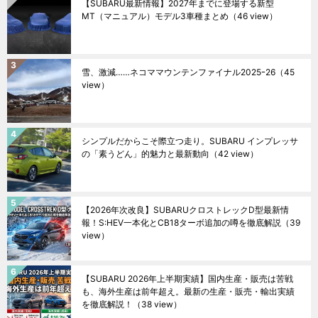
【SUBARU最新情報】2027年までに登場する新型
MT（マニュアル）モデル3車種まとめ
（46 view）
雪、激減……ネコママウンテンファイナル2025ｰ26
（45
view）
シンプルだからこそ際立つ走り。SUBARU インプレッサ
の「素うどん」的魅力と最新動向
（42 view）
【2026年次改良】SUBARUクロストレックD型最新情
報！S:HEV一本化とCB18ターボ追加の噂を徹底解説
（39
view）
【SUBARU 2026年上半期実績】国内生産・販売は苦戦
も、海外生産は前年超え。最新の生産・販売・輸出実績
を徹底解説！
（38 view）