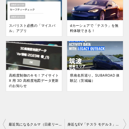
スバリスト必携の「マイスバ
dカーシェアで「テスラ」を無
ル」アプリ
料体験できる！
高精度制御のキモ！アイサイト
県南名所巡り。SUBAROAD 体
X 用 3D 高精度地図データ更新
験記（茨城編）
のお知らせ
投
最近気になるクルマ（日産リーフ、ホンダN-BOX）
身近なEV「テスラ モデル３」と「日産リーフ」を徹底比較！