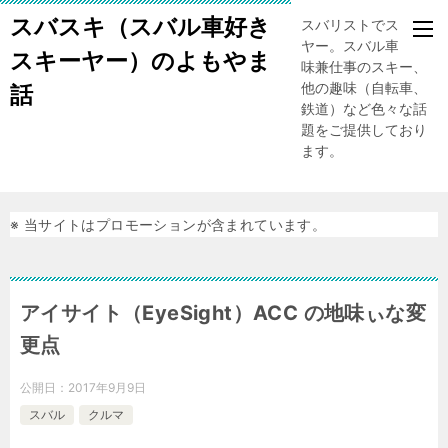
スバスキ（スバル車好き
スバリストでスキー
ヤー。スバル車、趣
スキーヤー）のよもやま
味兼仕事のスキー、
他の趣味（自転車、
話
鉄道）など色々な話
題をご提供しており
ます。
※ 当サイトはプロモーションが含まれています。
アイサイト（EyeSight）ACC の地味ぃな変
更点
公開日：
2017年9月9日
スバル
クルマ