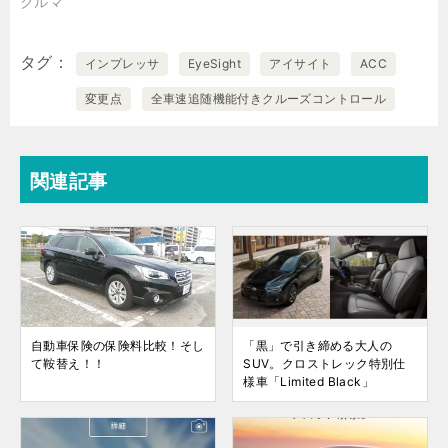
クルマ
タグ
インプレッサ
EyeSight
アイサイト
ACC
変更点
全車速追随機能付きクルーズコントロール
関連記事
自動車保険の保険料比較！そし
「黒」で引き締める大人の
て鞍替え！！
SUV。クロストレック特別仕
様車「Limited Black」