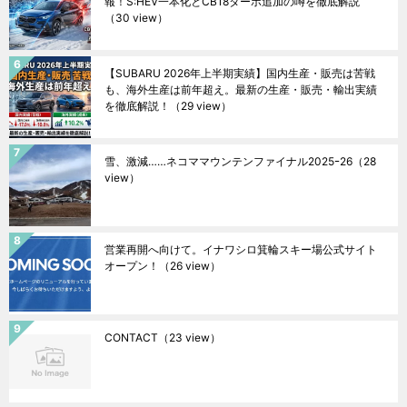
報！S:HEV一本化とCB18ターボ追加の噂を徹底解説
（30 view）
【SUBARU 2026年上半期実績】国内生産・販売は苦戦
も、海外生産は前年超え。最新の生産・販売・輸出実績
を徹底解説！
（29 view）
雪、激減……ネコママウンテンファイナル2025ｰ26
（28
view）
営業再開へ向けて。イナワシロ箕輪スキー場公式サイト
オープン！
（26 view）
CONTACT
（23 view）