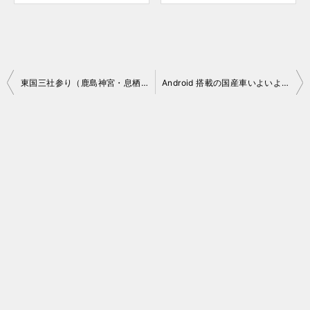
投
東国三社参り（鹿島神宮・息栖神社・香取神宮）
Android 搭載の国産車いよいよ登場！
稿
ナ
ビ
ゲ
ー
シ
ョ
ン