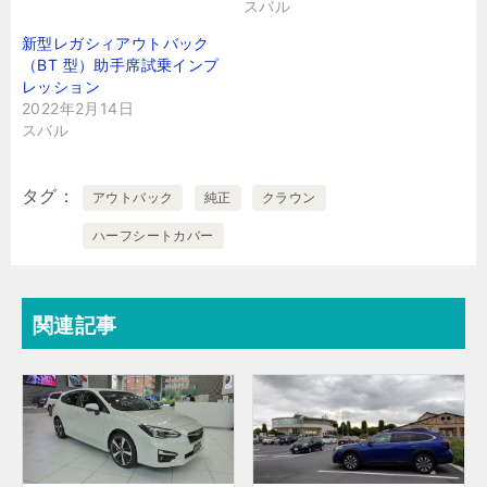
スバル
新型レガシィアウトバック
（BT 型）助手席試乗インプ
レッション
2022年2月14日
スバル
タグ
アウトバック
純正
クラウン
ハーフシートカバー
関連記事