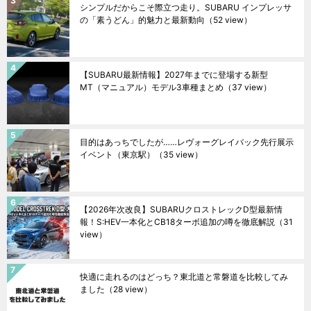
シンプルだからこそ際立つ走り。SUBARU インプレッサ
の「素うどん」的魅力と最新動向
（52 view）
【SUBARU最新情報】2027年までに登場する新型
MT（マニュアル）モデル3車種まとめ
（37 view）
目的はあっちでしたが……レヴォーグレイバック先行展示
イベント（東京駅）
（35 view）
【2026年次改良】SUBARUクロストレックD型最新情
報！S:HEV一本化とCB18ターボ追加の噂を徹底解説
（31
view）
快適に走れるのはどっち？東北道と常磐道を比較してみ
ました
（28 view）