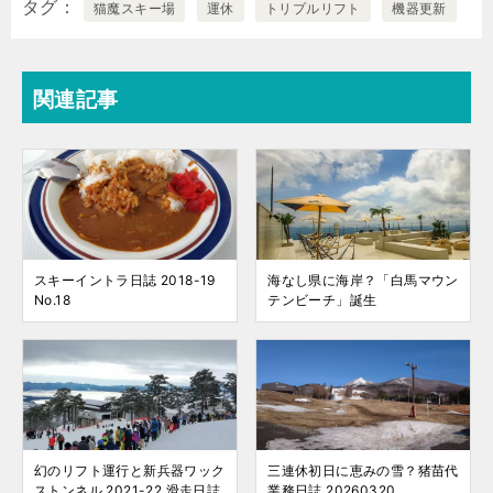
タグ
猫魔スキー場
運休
トリプルリフト
機器更新
関連記事
スキーイントラ日誌 2018-19
海なし県に海岸？「白馬マウン
No.18
テンビーチ」誕生
幻のリフト運行と新兵器ワック
三連休初日に恵みの雪？猪苗代
ストンネル 2021-22 滑走日誌
業務日誌 20260320