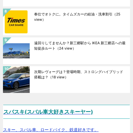
奉仕でオトクに。タイムズカーの給油・洗車割引
（25
view）
遠回りしてませんか？新三郷駅から IKEA 新三郷店への最
短徒歩ルート
（24 view）
次期レヴォーグは？登場時期、ストロングハイブリッド
搭載は？
（18 view）
スバスキ(スバル車大好きスキーヤー)
スキー、スバル車、ロードバイク、鉄道好きです。