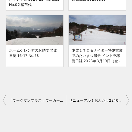
No.02 猪苗代
ホームゲレンデのお隣で 滑走
少雪ミネロ＆ナイター特別営業
日誌 16-17 No.53
でのたいまつ滑走 イントラ稼
働日誌 2023年3月10日（金）
投
「ワークマンプラス」ワーカーオンリーはもったいない
リニューアル！おんたけ2240の料金体系が面白い
稿
ナ
ビ