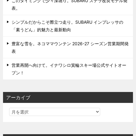
このタイミングで少々深堀り。SUBARU ステラ改良モデル発
表。
シンプルだからこそ際立つ走り。SUBARU インプレッサの
「素うどん」的魅力と最新動向
豊富な雪を。ネコママウンテン 2026-27 シーズン営業期間発
表
営業再開へ向けて。イナワシロ箕輪スキー場公式サイトオー
プン！
アーカイブ