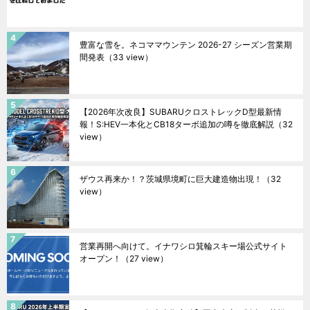
豊富な雪を。ネコママウンテン 2026-27 シーズン営業期
間発表
（33 view）
【2026年次改良】SUBARUクロストレックD型最新情
報！S:HEV一本化とCB18ターボ追加の噂を徹底解説
（32
view）
ザウス再来か！？茨城県境町に巨大建造物出現！
（32
view）
営業再開へ向けて。イナワシロ箕輪スキー場公式サイト
オープン！
（27 view）