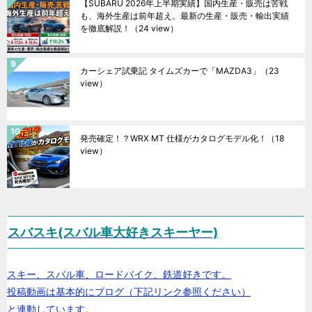
【SUBARU 2026年上半期実績】国内生産・販売は苦戦
も、海外生産は前年超え。最新の生産・販売・輸出実績
を徹底解説！
（24 view）
カーシェア試乗記 タイムズカーで「MAZDA3」
（23
view）
発売確定！？WRX MT 仕様がカタログモデル化！
（18
view）
スバスキ(スバル車大好きスキーヤー)
スキー、スバル車、ロードバイク、鉄道好きです。
投稿動画は基本的にブログ（下記リンク参照ください）
と連動しています。