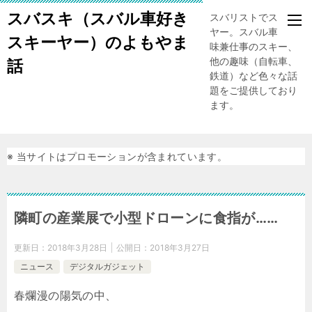
スバスキ（スバル車好き
スバリストでスキー
ヤー。スバル車、趣
スキーヤー）のよもやま
味兼仕事のスキー、
他の趣味（自転車、
話
鉄道）など色々な話
題をご提供しており
ます。
※ 当サイトはプロモーションが含まれています。
隣町の産業展で小型ドローンに食指が……
更新日：
2018年3月28日
公開日：
2018年3月27日
ニュース
デジタルガジェット
春爛漫の陽気の中、