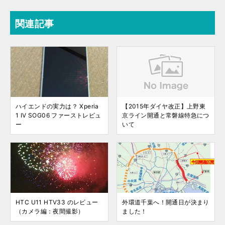
関連記事
ハイエンドの実力は？ Xperia
【2015年ダイヤ改正】上野東
1 IV SOG06 ファーストレビュ
京ライン開通と常磐線特急につ
ー
いて
HTC U11 HTV33 のレビュー
外環道千葉へ！開通日が決まり
（カメラ編：夜間撮影）
ました！