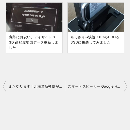
意外にお安い。アイサイト X
もっさり→快適！PCのHDDを
3D 高精度地図データ更新しま
SSDに換装してみました
した
投
またやります！北海道新幹線が半額「お先にトクだ値スペシャル」2018 初夏
スマートスピーカー Google Home（Mini）で PC 起動・シャットダウン
稿
ナ
ビ
ゲ