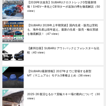
【2026年次改良】SUBARUクロストレックD型最新情
報！S:HEV一本化とCB18ターボ追加の噂を徹底解説
（50
view）
【SUBARU 2026年上半期実績】国内生産・販売は苦戦
も、海外生産は前年超え。最新の生産・販売・輸出実績
を徹底解説！
（47 view）
【豪州仕様】SUBARU アウトバックとフォレスターを比
較
（40 view）
【SUBARU最新情報】2027年までに登場する新型
MT（マニュアル）モデル3車種まとめ
（36 view）
2025-26 復活なるか？箕輪スキー場の動向について
（30
view）