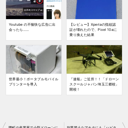
Youtube の不愉快な広告に出
【レビュー】Xperiaの指紋認
会ったら……
証が壊れたので、Pixel 10aに
乗り換えた結果
世界最小！ポータブルモバイル
『速報』ご近所！！「ドローン
プリンターを導入
スクールジャパン埼玉三郷校」
開校！
投
隣町の産業展で小型ドローンに食指が……
副業禁止なアナタにも「ハピタス」で収入アップ