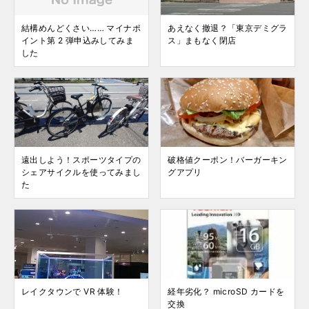
結構めんどくさい…… マイナポ
あえなく撤退？「東京デミグラ
イント第 2 弾申込みしてみま
ス」まもなく閉店
した
遠出しよう！スポーツタイプの
破格値クーポン！バーガーキン
シェアサイクルを使ってみまし
グアプリ
た
レイクタウンで VR 体験！
経年劣化？ microSD カードを
交換