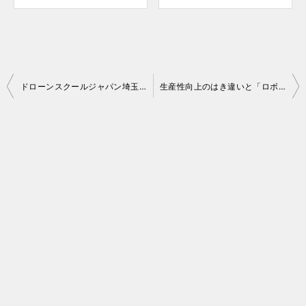
投
ドローンスクールジャパン埼玉三郷校のビジネスコースを受講！Part.1
生産性向上のはき違いと「ロボット押印システム」
稿
ナ
ビ
ゲ
ー
シ
ョ
ン