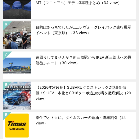
MT（マニュアル）モデル3車種まとめ
（34 view）
目的はあっちでしたが……レヴォーグレイバック先行展示
イベント（東京駅）
（33 view）
遠回りしてませんか？新三郷駅から IKEA 新三郷店への最
短徒歩ルート
（30 view）
【2026年次改良】SUBARUクロストレックD型最新情
報！S:HEV一本化とCB18ターボ追加の噂を徹底解説
（29
view）
奉仕でオトクに。タイムズカーの給油・洗車割引
（24
view）