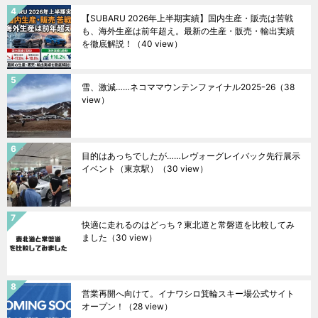
【SUBARU 2026年上半期実績】国内生産・販売は苦戦
も、海外生産は前年超え。最新の生産・販売・輸出実績
を徹底解説！
（40 view）
雪、激減……ネコママウンテンファイナル2025ｰ26
（38
view）
目的はあっちでしたが……レヴォーグレイバック先行展示
イベント（東京駅）
（30 view）
快適に走れるのはどっち？東北道と常磐道を比較してみ
ました
（30 view）
営業再開へ向けて。イナワシロ箕輪スキー場公式サイト
オープン！
（28 view）