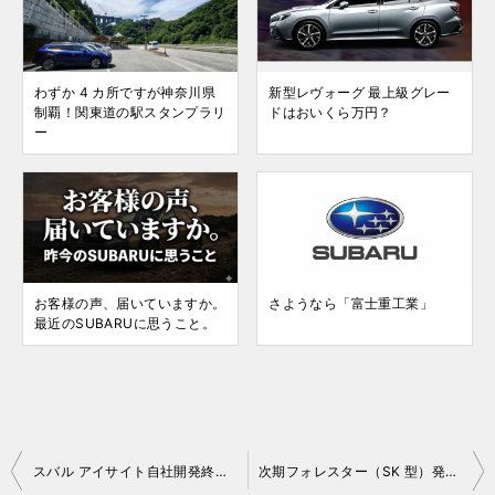
わずか 4 カ所ですが神奈川県
新型レヴォーグ 最上級グレー
制覇！関東道の駅スタンプラリ
ドはおいくら万円？
ー
お客様の声、届いていますか。
さようなら「富士重工業」
最近のSUBARUに思うこと。
投
スバル アイサイト自社開発終了か？
次期フォレスター（SK 型）発売が前倒し？