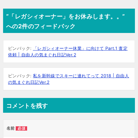
稿
ナ
“「レガシィオーナー」をお休みします。。”
ビ
への2件のフィードバック
ゲ
ー
ピンバック:
「レガシィオーナー休業」に向けて Part.1 査定
シ
依頼 | 自由人の気まぐれ日記Ver.2
ョ
ン
ピンバック:
私を新幹線でスキーに連れてって 2018 | 自由人
の気まぐれ日記Ver.2
コメントを残す
名前
必須