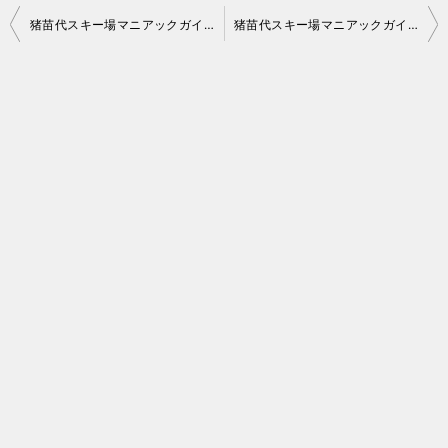
投
猪苗代スキー場マニアックガイド（ミネロ編）
猪苗代スキー場マニアックガイド（町営エリア編）
稿
ナ
ビ
ゲ
ー
シ
ョ
ン