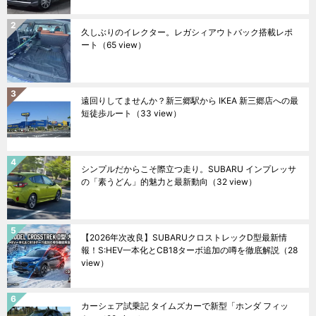
久しぶりのイレクター。レガシィアウトバック搭載レポ
ート
（65 view）
遠回りしてませんか？新三郷駅から IKEA 新三郷店への最
短徒歩ルート
（33 view）
シンプルだからこそ際立つ走り。SUBARU インプレッサ
の「素うどん」的魅力と最新動向
（32 view）
【2026年次改良】SUBARUクロストレックD型最新情
報！S:HEV一本化とCB18ターボ追加の噂を徹底解説
（28
view）
カーシェア試乗記 タイムズカーで新型「ホンダ フィッ