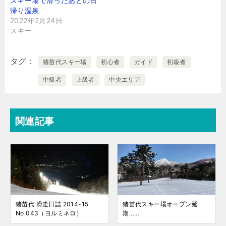
スキー場で滑ったあとの日
帰り温泉
2022年2月24日
スキー
タグ
猪苗代スキー場
初心者
ガイド
初級者
中級者
上級者
中央エリア
関連記事
猪苗代 滑走日誌 2014-15
猪苗代スキー場オープン延
No.043（ヨルミネロ）
期……