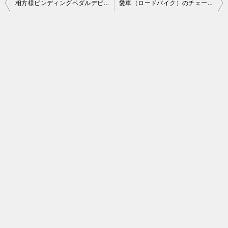
投
相方様ビンディングペダルデビュー
愛車（ロードバイク）のチェーン交換を実施！
稿
ナ
ビ
ゲ
ー
シ
ョ
ン