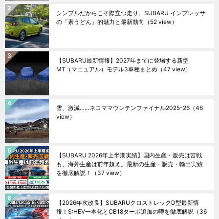
シンプルだからこそ際立つ走り。SUBARU インプレッサ
の「素うどん」的魅力と最新動向
（52 view）
【SUBARU最新情報】2027年までに登場する新型
MT（マニュアル）モデル3車種まとめ
（47 view）
雪、激減……ネコママウンテンファイナル2025ｰ26
（46
view）
【SUBARU 2026年上半期実績】国内生産・販売は苦戦
も、海外生産は前年超え。最新の生産・販売・輸出実績
を徹底解説！
（37 view）
【2026年次改良】SUBARUクロストレックD型最新情
報！S:HEV一本化とCB18ターボ追加の噂を徹底解説
（36