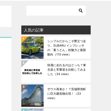
人気の記事
シンプルだからこそ際立つ走
り。SUBARU インプレッサ
の「素うどん」的魅力と最新
動向
（115 view）
快適に走れるのはどっち？東
北道と常磐道を比較してみま
した
（34 view）
ザウス再来か！？茨城県境町
に巨大建造物出現！
（33
view）