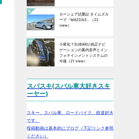
カーシェア試乗記 タイムズカ
ーで「MAZDA3」
（22
view）
小変化？SUBARU 純正ナビ
ゲーションの案内音声とイン
フォテインメントシステムの
今後
（21 view）
スバスキ(スバル車大好きスキ
ーヤー)
スキー、スバル車、ロードバイク、鉄道好き
です。
投稿動画は基本的にブログ（下記リンク参照
ください）