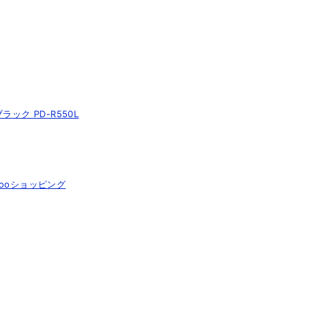
ブラック PD-R550L
hooショッピング