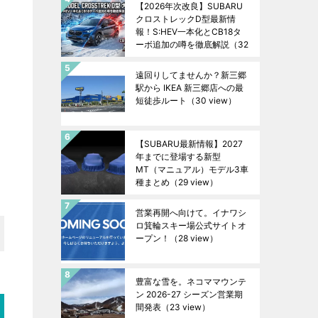
【2026年次改良】SUBARU
クロストレックD型最新情
報！S:HEV一本化とCB18タ
ーボ追加の噂を徹底解説
（32
view）
遠回りしてませんか？新三郷
駅から IKEA 新三郷店への最
短徒歩ルート
（30 view）
【SUBARU最新情報】2027
年までに登場する新型
MT（マニュアル）モデル3車
種まとめ
（29 view）
営業再開へ向けて。イナワシ
ロ箕輪スキー場公式サイトオ
ープン！
（28 view）
豊富な雪を。ネコママウンテ
ン 2026-27 シーズン営業期
間発表
（23 view）