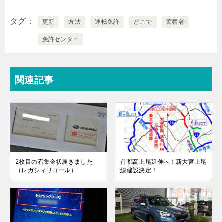
タグ
更新
方法
運転免許
どこで
警察署
免許センター
関連記事
2枚目の召集令状届きました
首都高上尾延伸へ！新大宮上尾
（レガシィリコール）
線建設決定！