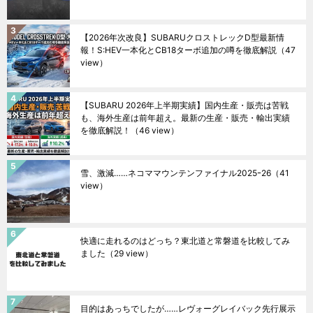
【2026年次改良】SUBARUクロストレックD型最新情
報！S:HEV一本化とCB18ターボ追加の噂を徹底解説
（47
view）
【SUBARU 2026年上半期実績】国内生産・販売は苦戦
も、海外生産は前年超え。最新の生産・販売・輸出実績
を徹底解説！
（46 view）
雪、激減……ネコママウンテンファイナル2025ｰ26
（41
view）
快適に走れるのはどっち？東北道と常磐道を比較してみ
ました
（29 view）
目的はあっちでしたが……レヴォーグレイバック先行展示