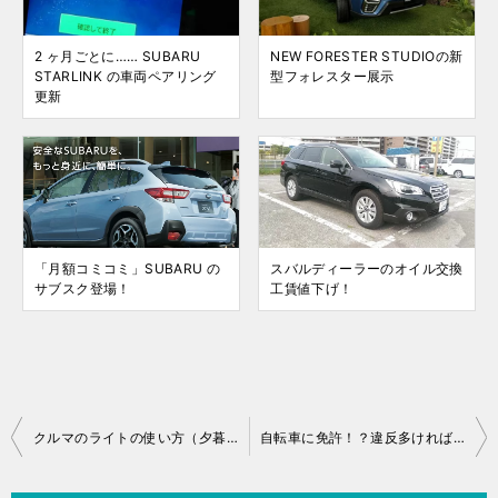
2 ヶ月ごとに…… SUBARU
NEW FORESTER STUDIOの新
STARLINK の車両ペアリング
型フォレスター展示
更新
「月額コミコミ」SUBARU の
スバルディーラーのオイル交換
サブスク登場！
工賃値下げ！
投
クルマのライトの使い方（夕暮時・フォグランプ）について
自転車に免許！？違反多ければ「免停」も！
稿