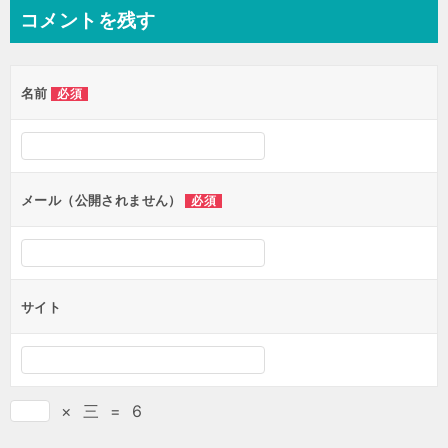
ナ
コメントを残す
ビ
ゲ
名前
必須
ー
シ
ョ
ン
メール（公開されません）
必須
サイト
×
三
=
6