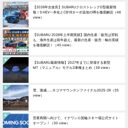
【2026年次改良】SUBARUクロストレックD型最新情
報！S:HEV一本化とCB18ターボ追加の噂を徹底解説
（46
view）
【SUBARU 2026年上半期実績】国内生産・販売は苦戦
も、海外生産は前年超え。最新の生産・販売・輸出実績
を徹底解説！
（45 view）
【SUBARU最新情報】2027年までに登場する新型
MT（マニュアル）モデル3車種まとめ
（39 view）
雪、激減……ネコママウンテンファイナル2025ｰ26
（35
view）
営業再開へ向けて。イナワシロ箕輪スキー場公式サイト
オープン！
（30 view）