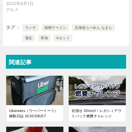
2022年8月1日
グルメ
タグ
ランチ
味噌ラーメン
北海道らーめん なまら
蒲生
草加
Aセット
関連記事
Ubereats（ウーバーイーツ）
目指せ 20km/l！レガシィアウ
稼動日誌 2020/08/07
トバック燃費チャレンジ