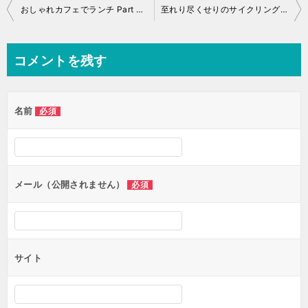
投
おしゃれカフェでランチ Part 2 ライド日誌 No.006
至れり尽くせりのサイクリングツアープランがJTBから登場
稿
ナ
コメントを残す
ビ
ゲ
名前
必須
ー
シ
ョ
ン
メール（公開されません）
必須
サイト