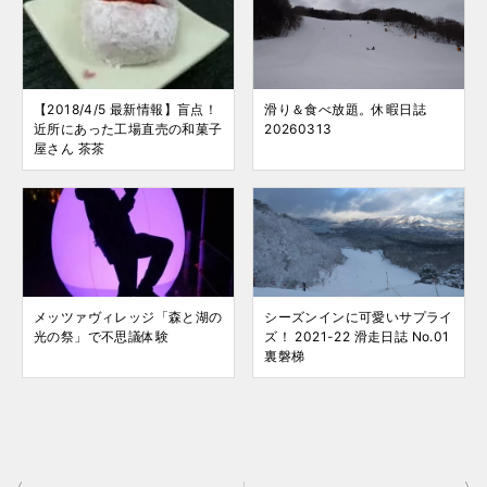
【2018/4/5 最新情報】盲点！
滑り＆食べ放題。休暇日誌
近所にあった工場直売の和菓子
20260313
屋さん 茶茶
メッツァヴィレッジ「森と湖の
シーズンインに可愛いサプライ
光の祭」で不思議体験
ズ！ 2021-22 滑走日誌 No.01
裏磐梯