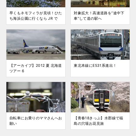
早くもネモフィラが見頃！ひた
対象拡大！高速道路を”途中下
ち海浜公園に行くなら JR で
車”して道の駅へ
【アーカイブ】2012 夏 北海道
東北本線にE531系進出！
ツアー 6
自転車にお乗りのママさんへお
【青春18きっぷ】水郡線で福
願い
島の穴場お花見旅