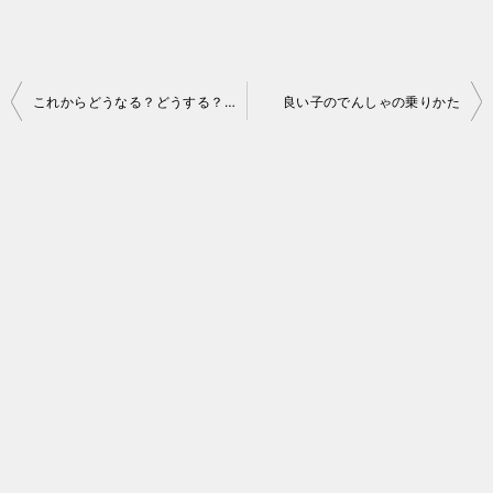
投
これからどうなる？どうする？JR北海道
良い子のでんしゃの乗りかた
稿
ナ
ビ
ゲ
ー
シ
ョ
ン