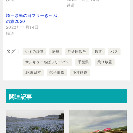
鉄道
埼玉県民の日フリーきっぷ
の旅2020
2020年11月14日
鉄道
タグ
いすみ鉄道
房総
料金回数券
鉄道
バス
サンキューちばフリーパス
千葉県
乗り放題
JR東日本
銚子電鉄
小湊鉄道
関連記事