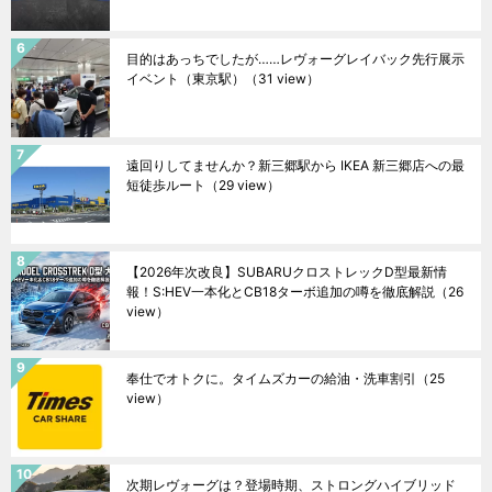
目的はあっちでしたが……レヴォーグレイバック先行展示
イベント（東京駅）
（31 view）
遠回りしてませんか？新三郷駅から IKEA 新三郷店への最
短徒歩ルート
（29 view）
【2026年次改良】SUBARUクロストレックD型最新情
報！S:HEV一本化とCB18ターボ追加の噂を徹底解説
（26
view）
奉仕でオトクに。タイムズカーの給油・洗車割引
（25
view）
次期レヴォーグは？登場時期、ストロングハイブリッド