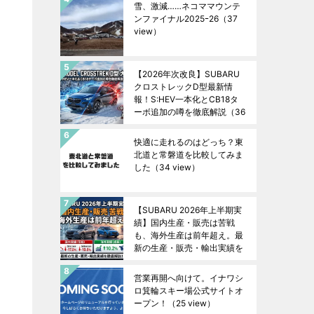
雪、激減……ネコママウンテ
ンファイナル2025ｰ26
（37
view）
【2026年次改良】SUBARU
クロストレックD型最新情
報！S:HEV一本化とCB18タ
ーボ追加の噂を徹底解説
（36
view）
快適に走れるのはどっち？東
北道と常磐道を比較してみま
した
（34 view）
【SUBARU 2026年上半期実
績】国内生産・販売は苦戦
も、海外生産は前年超え。最
新の生産・販売・輸出実績を
徹底解説！
（32 view）
営業再開へ向けて。イナワシ
ロ箕輪スキー場公式サイトオ
ープン！
（25 view）