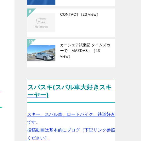
CONTACT
（23 view）
カーシェア試乗記 タイムズカ
ーで「MAZDA3」
（23
view）
スバスキ(スバル車大好きスキ
ーヤー)
スキー、スバル車、ロードバイク、鉄道好き
です。
投稿動画は基本的にブログ（下記リンク参照
ください）