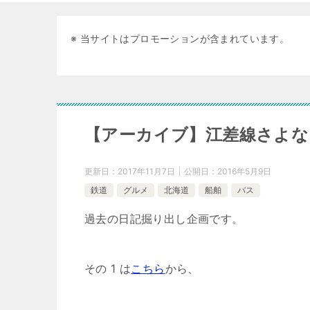
※ 当サイトはプロモーションが含まれています。
【アーカイブ】江差線さよな
更新日：
2017年11月7日
公開日：
2016年5月9日
鉄道
グルメ
北海道
船舶
バス
過去の日記掘り出し企画です。
その 1 は
こちら
から、