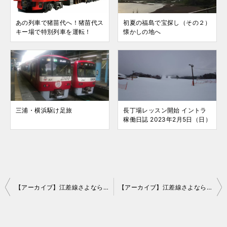
あの列車で猪苗代へ！猪苗代ス
初夏の福島で宝探し（その２）
キー場で特別列車を運転！
懐かしの地へ
三浦・横浜駆け足旅
長丁場レッスン開始 イントラ
稼働日誌 2023年2月5日（日）
投
【アーカイブ】江差線さよならツアー その1
【アーカイブ】江差線さよならツアー その3
稿
ナ