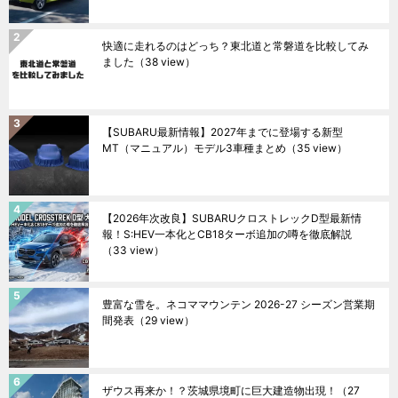
快適に走れるのはどっち？東北道と常磐道を比較してみ
ました
（38 view）
【SUBARU最新情報】2027年までに登場する新型
MT（マニュアル）モデル3車種まとめ
（35 view）
【2026年次改良】SUBARUクロストレックD型最新情
報！S:HEV一本化とCB18ターボ追加の噂を徹底解説
（33 view）
豊富な雪を。ネコママウンテン 2026-27 シーズン営業期
間発表
（29 view）
ザウス再来か！？茨城県境町に巨大建造物出現！
（27