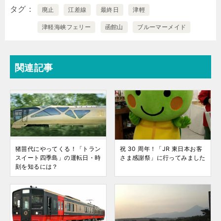
タグ
廃止
江差線
最終日
津輕
津軽海峡フェリー
函館山
ブルーマーメイド
関連記事
猪苗代にやってくる！「トラン
祝 30 周年！「JR 東日本お客
スイート四季島」の運転日・時
さま感謝祭」に行ってみました
刻を知るには？