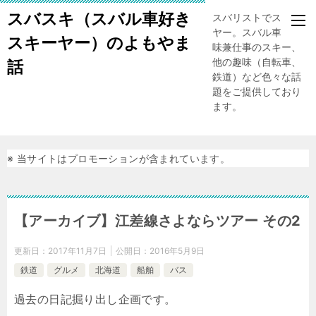
スバスキ（スバル車好き
スバリストでスキー
ヤー。スバル車、趣
スキーヤー）のよもやま
味兼仕事のスキー、
他の趣味（自転車、
話
鉄道）など色々な話
題をご提供しており
ます。
※ 当サイトはプロモーションが含まれています。
【アーカイブ】江差線さよならツアー その2
更新日：
2017年11月7日
公開日：
2016年5月9日
鉄道
グルメ
北海道
船舶
バス
過去の日記掘り出し企画です。