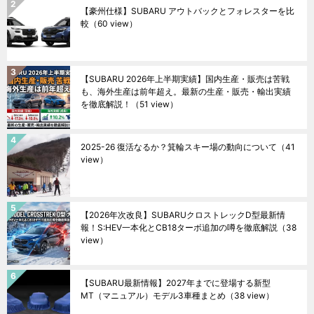
【豪州仕様】SUBARU アウトバックとフォレスターを比
較
（60 view）
【SUBARU 2026年上半期実績】国内生産・販売は苦戦
も、海外生産は前年超え。最新の生産・販売・輸出実績
を徹底解説！
（51 view）
2025-26 復活なるか？箕輪スキー場の動向について
（41
view）
【2026年次改良】SUBARUクロストレックD型最新情
報！S:HEV一本化とCB18ターボ追加の噂を徹底解説
（38
view）
【SUBARU最新情報】2027年までに登場する新型
MT（マニュアル）モデル3車種まとめ
（38 view）