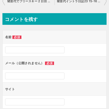
投
猪苗代でフリースキー 2 日目 滑走日誌 2015-16 No.033
猪苗代イントラ日誌23 15-16 No.035
稿
ナ
コメントを残す
ビ
ゲ
名前
必須
ー
シ
ョ
ン
メール（公開されません）
必須
サイト