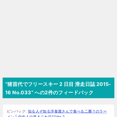
ョ
ン
“猪苗代でフリースキー 2 日目 滑走日誌 2015-
16 No.033” への2件のフィードバック
ピンバック:
知る人ぞ知る洋食屋さんで食べる二層？のラー
メン | 自由人の気まぐれ日記Ver.2