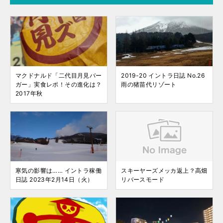
マクドナルド「二代目月見バー
2019-20 イントラ日誌 No.26
ガー」実食レポ！その進化は？
雨の猪苗代リゾート
2017年秋
寒気の影響は…… イントラ稼働
スキーヤーズメッカ返上？高畑
日誌 2023年2月14日（火）
リバースモード