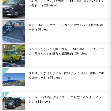
このタイミングで少々深堀り。SUBARU ステラ改良モデ
ル発表。
（628 view）
久しぶりのイレクター。レガシィアウトバック搭載レポ
ート
（58 view）
シンプルだからこそ際立つ走り。SUBARU インプレッサ
の「素うどん」的魅力と最新動向
（54 view）
遠回りしてませんか？新三郷駅から IKEA 新三郷店への最
短徒歩ルート
（45 view）
カーシェア試乗記 タイムズカーで新型「ホンダ フィッ
ト」
（32 view）