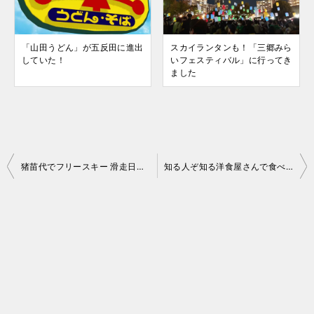
「山田うどん」が五反田に進出
スカイランタンも！「三郷みら
していた！
いフェスティバル」に行ってき
ました
投
猪苗代でフリースキー 滑走日誌 2015-16 No.032
知る人ぞ知る洋食屋さんで食べる二層？のラーメン
稿
ナ
ビ
ゲ
ー
シ