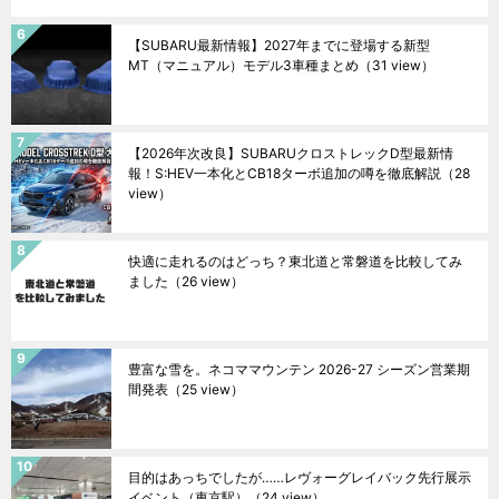
【SUBARU最新情報】2027年までに登場する新型
MT（マニュアル）モデル3車種まとめ
（31 view）
【2026年次改良】SUBARUクロストレックD型最新情
報！S:HEV一本化とCB18ターボ追加の噂を徹底解説
（28
view）
快適に走れるのはどっち？東北道と常磐道を比較してみ
ました
（26 view）
豊富な雪を。ネコママウンテン 2026-27 シーズン営業期
間発表
（25 view）
目的はあっちでしたが……レヴォーグレイバック先行展示
イベント（東京駅）
（24 view）