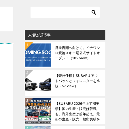
人気の記事
営業再開へ向けて。イナワシ
ロ箕輪スキー場公式サイトオ
ープン！
（102 view）
【豪州仕様】SUBARU アウ
トバックとフォレスターを比
較
（57 view）
【SUBARU 2026年上半期実
績】国内生産・販売は苦戦
も、海外生産は前年超え。最
新の生産・販売・輸出実績を
徹底解説！
（49 view）