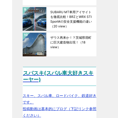
SUBARU MT車用アイサイト
を徹底比較！BRZとWRX STI
Sport#の安全支援機能の違い
（20 view）
ザウス再来か！？茨城県境町
に巨大建造物出現！
（18
view）
スバスキ(スバル車大好きスキ
ーヤー)
スキー、スバル車、ロードバイク、鉄道好き
です。
投稿動画は基本的にブログ（下記リンク参照
ください）