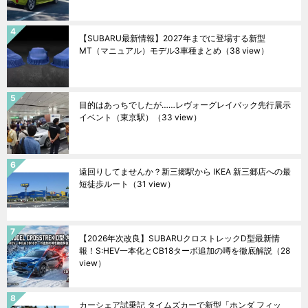
【SUBARU最新情報】2027年までに登場する新型
MT（マニュアル）モデル3車種まとめ
（38 view）
目的はあっちでしたが……レヴォーグレイバック先行展示
イベント（東京駅）
（33 view）
遠回りしてませんか？新三郷駅から IKEA 新三郷店への最
短徒歩ルート
（31 view）
【2026年次改良】SUBARUクロストレックD型最新情
報！S:HEV一本化とCB18ターボ追加の噂を徹底解説
（28
view）
カーシェア試乗記 タイムズカーで新型「ホンダ フィッ