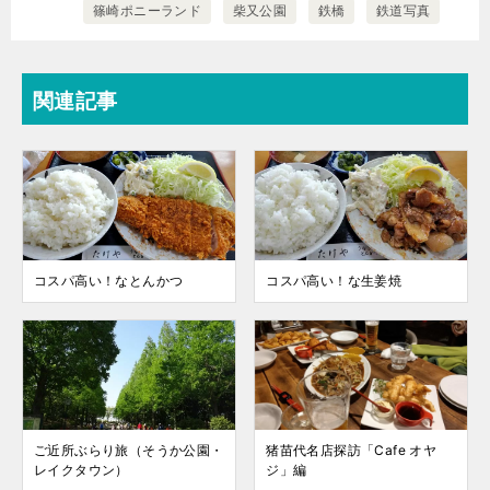
篠崎ポニーランド
柴又公園
鉄橋
鉄道写真
関連記事
コスパ高い！なとんかつ
コスパ高い！な生姜焼
ご近所ぶらり旅（そうか公園・
猪苗代名店探訪「Cafe オヤ
レイクタウン）
ジ」編