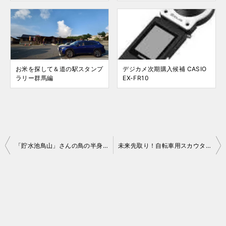
お米を探して＆道の駅スタンプ
デジカメ次期購入候補 CASIO
ラリー群馬編
EX-FR10
投
「貯水池鳥山」さんの鳥の半身揚げと蛍の夕べ
未来先取り！自転車用スカウター登場！
稿
ナ
ビ
ゲ
ー