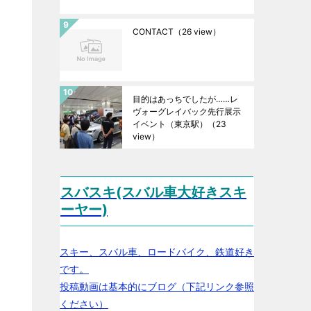
CONTACT
（26 view）
目的はあっちでしたが……レ
ヴォーグレイバック先行展示
イベント（東京駅）
（23
view）
スバスキ(スバル車大好きスキ
ーヤー)
スキー、スバル車、ロードバイク、鉄道好き
です。
投稿動画は基本的にブログ（下記リンク参照
ください）