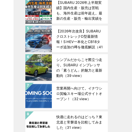
【SUBARU 2026年上半期実
績】国内生産・販売は苦戦
も、海外生産は前年超え。最
新の生産・販売・輸出実績を
徹底解説！
（44 view）
【2026年次改良】SUBARU
クロストレックD型最新情
報！S:HEV一本化とCB18タ
ーボ追加の噂を徹底解説
（41
view）
シンプルだからこそ際立つ走
り。SUBARU インプレッサ
の「素うどん」的魅力と最新
動向
（39 view）
営業再開へ向けて。イナワシ
ロ箕輪スキー場公式サイトオ
ープン！
（32 view）
快適に走れるのはどっち？東
北道と常磐道を比較してみま
した
（31 view）