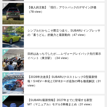
【個人的主観】「現行」アウトバックのデザイン評価
（78 view）
シンプルだからこそ際立つ走り。SUBARU インプレッサ
の「素うどん」的魅力と最新動向
（47 view）
目的はあっちでしたが……レヴォーグレイバック先行展示
イベント（東京駅）
（34 view）
【2026年次改良】SUBARUクロストレックD型最新情
報！S:HEV一本化とCB18ターボ追加の噂を徹底解説
（31
view）
【SUBARU最新情報】2027年までに登場する新型
MT（マニュアル）モデル3車種まとめ
（31 view）