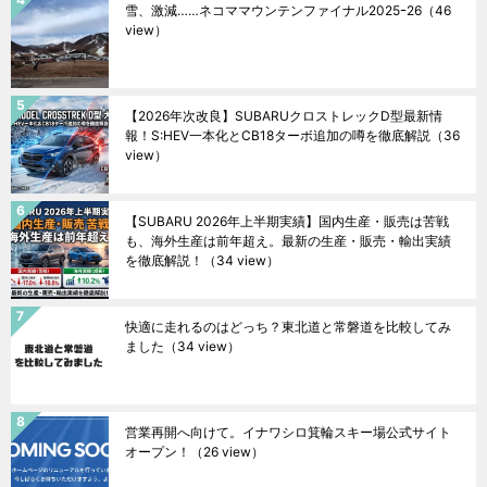
雪、激減……ネコママウンテンファイナル2025ｰ26
（46
view）
【2026年次改良】SUBARUクロストレックD型最新情
報！S:HEV一本化とCB18ターボ追加の噂を徹底解説
（36
view）
【SUBARU 2026年上半期実績】国内生産・販売は苦戦
も、海外生産は前年超え。最新の生産・販売・輸出実績
を徹底解説！
（34 view）
快適に走れるのはどっち？東北道と常磐道を比較してみ
ました
（34 view）
営業再開へ向けて。イナワシロ箕輪スキー場公式サイト
オープン！
（26 view）