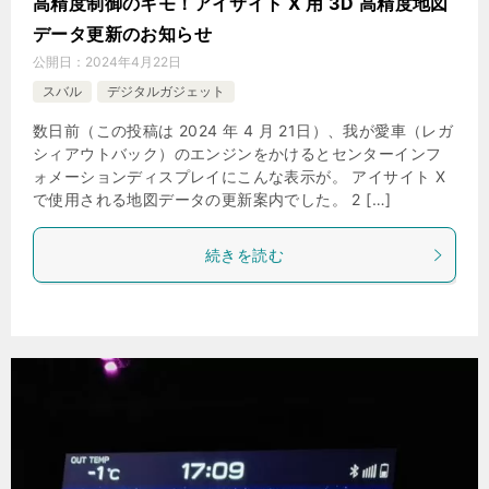
高精度制御のキモ！アイサイト X 用 3D 高精度地図
データ更新のお知らせ
公開日：
2024年4月22日
スバル
デジタルガジェット
数日前（この投稿は 2024 年 4 月 21日）、我が愛車（レガ
シィアウトバック）のエンジンをかけるとセンターインフ
ォメーションディスプレイにこんな表示が。 アイサイト X
で使用される地図データの更新案内でした。 2 […]
続きを読む