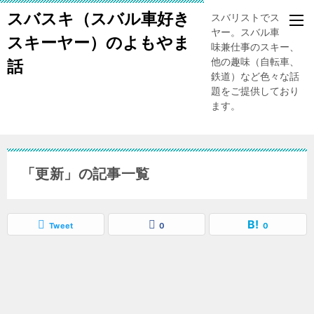
スバスキ（スバル車好き
スバリストでスキー
ヤー。スバル車、趣
スキーヤー）のよもやま
味兼仕事のスキー、
他の趣味（自転車、
話
鉄道）など色々な話
題をご提供しており
ます。
「更新」の記事一覧
Tweet
0
0