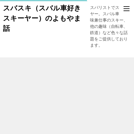
スバスキ（スバル車好き
スバリストでスキー
ヤー。スバル車、趣
スキーヤー）のよもやま
味兼仕事のスキー、
他の趣味（自転車、
話
鉄道）など色々な話
題をご提供しており
ます。