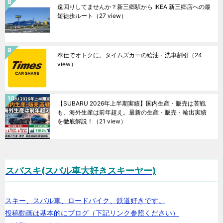
遠回りしてませんか？新三郷駅から IKEA 新三郷店への最
短徒歩ルート
（27 view）
奉仕でオトクに。タイムズカーの給油・洗車割引
（24
view）
【SUBARU 2026年上半期実績】国内生産・販売は苦戦
も、海外生産は前年超え。最新の生産・販売・輸出実績
を徹底解説！
（21 view）
スバスキ(スバル車大好きスキーヤー)
スキー、スバル車、ロードバイク、鉄道好きです。
投稿動画は基本的にブログ（下記リンク参照ください）