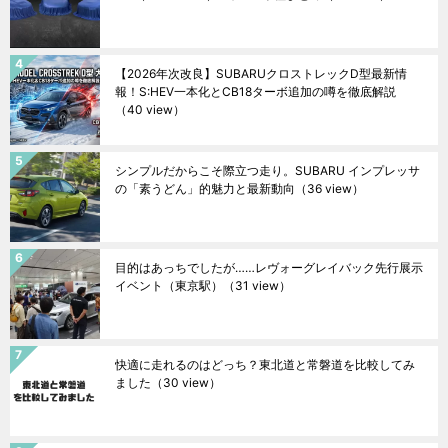
【2026年次改良】SUBARUクロストレックD型最新情
報！S:HEV一本化とCB18ターボ追加の噂を徹底解説
（40 view）
シンプルだからこそ際立つ走り。SUBARU インプレッサ
の「素うどん」的魅力と最新動向
（36 view）
目的はあっちでしたが……レヴォーグレイバック先行展示
イベント（東京駅）
（31 view）
快適に走れるのはどっち？東北道と常磐道を比較してみ
ました
（30 view）