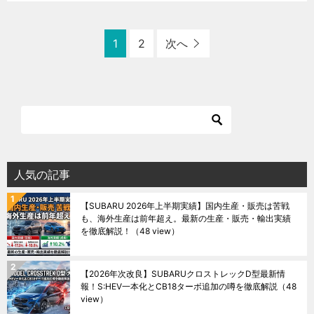
1
2
次へ
人気の記事
【SUBARU 2026年上半期実績】国内生産・販売は苦戦
も、海外生産は前年超え。最新の生産・販売・輸出実績
を徹底解説！
（48 view）
【2026年次改良】SUBARUクロストレックD型最新情
報！S:HEV一本化とCB18ターボ追加の噂を徹底解説
（48
view）