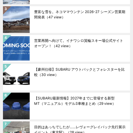
豊富な雪を。ネコママウンテン 2026-27 シーズン営業期
間発表
（47 view）
営業再開へ向けて。イナワシロ箕輪スキー場公式サイト
オープン！
（42 view）
【豪州仕様】SUBARU アウトバックとフォレスターを比
較
（30 view）
【SUBARU最新情報】2027年までに登場する新型
MT（マニュアル）モデル3車種まとめ
（29 view）
目的はあっちでしたが……レヴォーグレイバック先行展示
イベント（東京駅）
（28 view）