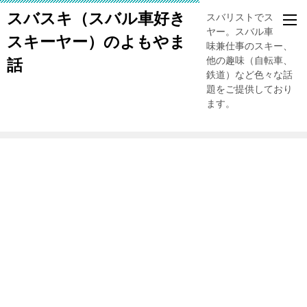
スバスキ（スバル車好き
スバリストでスキー
ヤー。スバル車、趣
スキーヤー）のよもやま
味兼仕事のスキー、
他の趣味（自転車、
話
鉄道）など色々な話
題をご提供しており
ます。