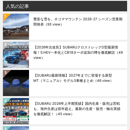
人気の記事
豊富な雪を。ネコママウンテン 2026-27 シーズン営業期
間発表
（93 view）
【2026年次改良】SUBARUクロストレックD型最新情
報！S:HEV一本化とCB18ターボ追加の噂を徹底解説
（49
view）
【SUBARU最新情報】2027年までに登場する新型
MT（マニュアル）モデル3車種まとめ
（46 view）
【SUBARU 2026年上半期実績】国内生産・販売は苦戦
も、海外生産は前年超え。最新の生産・販売・輸出実績
を徹底解説！
（45 view）