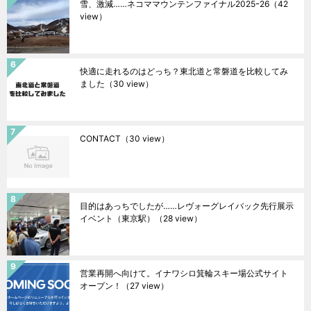
雪、激減……ネコママウンテンファイナル2025ｰ26
（42
view）
快適に走れるのはどっち？東北道と常磐道を比較してみ
ました
（30 view）
CONTACT
（30 view）
目的はあっちでしたが……レヴォーグレイバック先行展示
イベント（東京駅）
（28 view）
営業再開へ向けて。イナワシロ箕輪スキー場公式サイト
オープン！
（27 view）