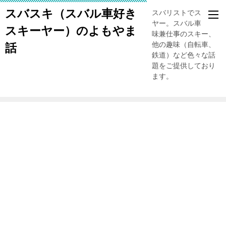
スバスキ（スバル車好き
スバリストでスキー
ヤー。スバル車、趣
スキーヤー）のよもやま
味兼仕事のスキー、
他の趣味（自転車、
話
鉄道）など色々な話
題をご提供しており
ます。