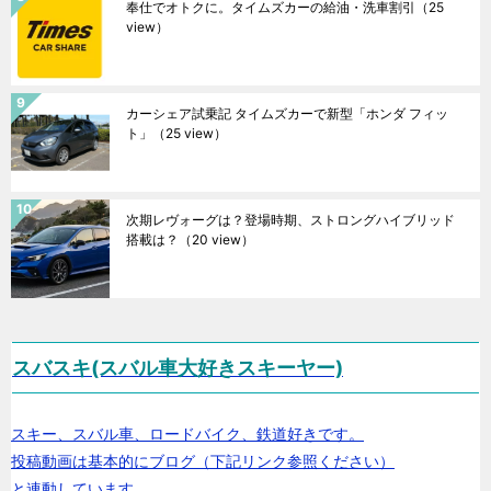
奉仕でオトクに。タイムズカーの給油・洗車割引
（25
view）
カーシェア試乗記 タイムズカーで新型「ホンダ フィッ
ト」
（25 view）
次期レヴォーグは？登場時期、ストロングハイブリッド
搭載は？
（20 view）
スバスキ(スバル車大好きスキーヤー)
スキー、スバル車、ロードバイク、鉄道好きです。
投稿動画は基本的にブログ（下記リンク参照ください）
と連動しています。