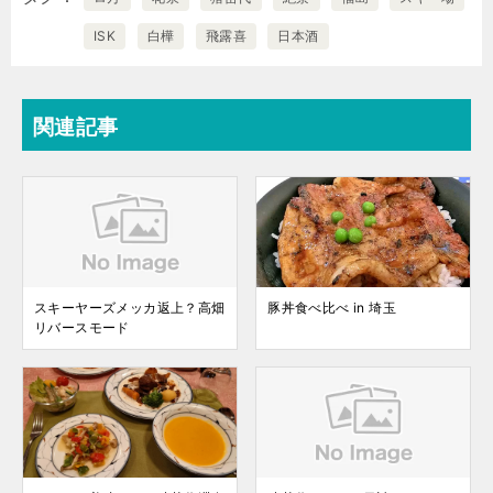
ISK
白樺
飛露喜
日本酒
関連記事
スキーヤーズメッカ返上？高畑
豚丼食べ比べ in 埼玉
リバースモード