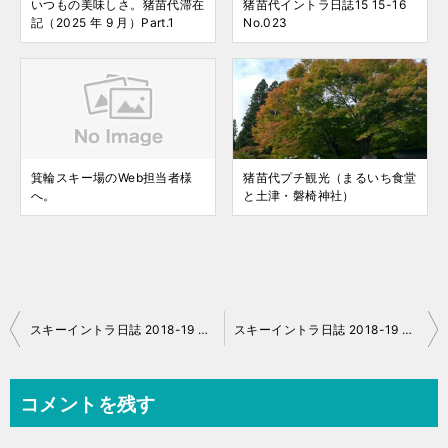
いつもの美味しさ。猪苗代滞在
猪苗代イントラ日誌15 15-16
記（2025 年 9 月）Part.1
No.023
箕輪スキー場のWeb担当者様
猪苗代プチ観光（まるいち食堂
へ。
と土津・磐椅神社）
投
スキーイントラ日誌 2018-19 No.26
スキーイントラ日誌 2018-19 No.27
稿
ナ
コメントを残す
ビ