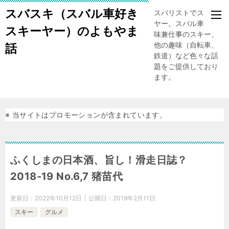
スバスキ（スバル車好き
スバリストでスキー
ヤー。スバル車、趣
スキーヤー）のよもやま
味兼仕事のスキー、
他の趣味（自転車、
話
鉄道）など色々な話
題をご提供しており
ます。
※ 当サイトはプロモーションが含まれています。
ふくしまの日本酒、旨し！滑走日誌？
2018-19 No.6,7 猪苗代
更新日：
2022年10月12日
公開日：
2019年2月11日
スキー
グルメ