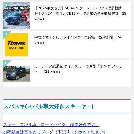
【2026年次改良】SUBARUクロストレックD型最新情
報！S:HEV一本化とCB18ターボ追加の噂を徹底解説
（29
view）
奉仕でオトクに。タイムズカーの給油・洗車割引
（24
view）
カーシェア試乗記 タイムズカーで新型「ホンダ フィッ
ト」
（22 view）
スバスキ(スバル車大好きスキーヤー)
スキー、スバル車、ロードバイク、鉄道好きです。
投稿動画は基本的にブログ（下記リンク参照ください）