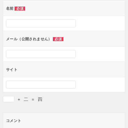
ゲ
名前
必須
ー
シ
ョ
ン
メール（公開されません）
必須
サイト
+
二
=
四
コメント