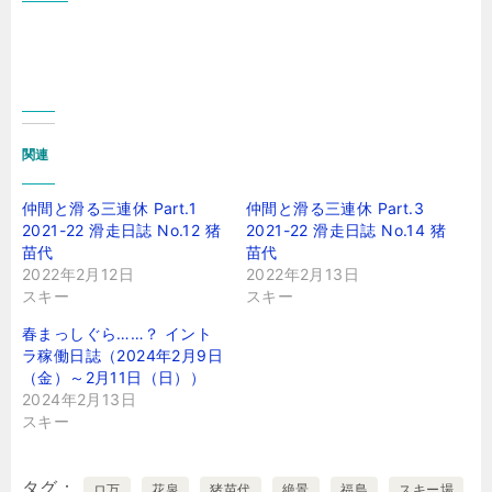
関連
仲間と滑る三連休 Part.1
仲間と滑る三連休 Part.3
2021-22 滑走日誌 No.12 猪
2021-22 滑走日誌 No.14 猪
苗代
苗代
2022年2月12日
2022年2月13日
スキー
スキー
春まっしぐら……？ イント
ラ稼働日誌（2024年2月9日
（金）～2月11日（日））
2024年2月13日
スキー
タグ
ロ万
花泉
猪苗代
絶景
福島
スキー場