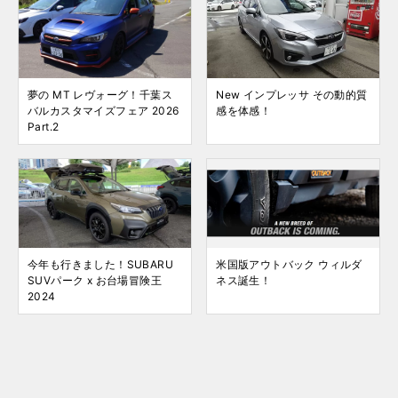
夢の MT レヴォーグ！千葉ス
New インプレッサ その動的質
バルカスタマイズフェア 2026
感を体感！
Part.2
今年も行きました！SUBARU
米国版アウトバック ウィルダ
SUVパーク x お台場冒険王
ネス誕生！
2024