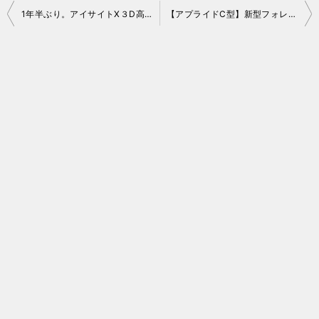
投
1年半ぶり。アイサイトX３D高精度地図データ更新しました 2026 春
【アプライドC型】新型フォレスター（2026年改良モデル）発表！「Touring」追加に見るスバルの本気とマニアックな変更点
稿
ナ
ビ
ゲ
ー
シ
ョ
ン