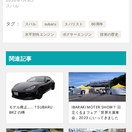
スバル
タグ
スバル
subaru
スバリスト
60周年
水平対向エンジン
ボクサーエンジン
技術の歴史
関連記事
モデル廃止……？SUBARU
IBARAKI MOTER SHOW？ 日
BRZ の噂
立くるまフェア「世界大展車
会」2023 にいってきました