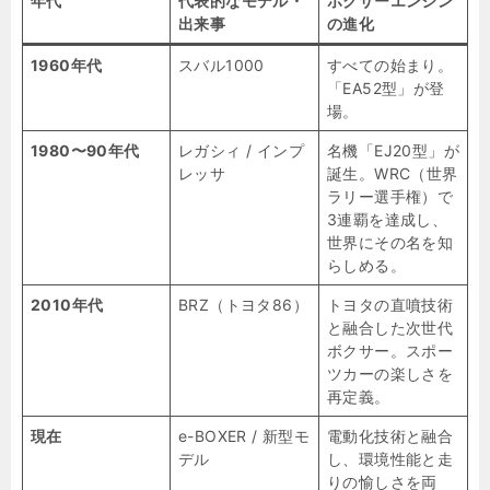
年代
代表的なモデル・
ボクサーエンジン
出来事
の進化
1960年代
スバル1000
すべての始まり。
「EA52型」が登
場。
1980〜90年代
レガシィ / インプ
名機「EJ20型」が
レッサ
誕生。WRC（世界
ラリー選手権）で
3連覇を達成し、
世界にその名を知
らしめる。
2010年代
BRZ（トヨタ86）
トヨタの直噴技術
と融合した次世代
ボクサー。スポー
ツカーの楽しさを
再定義。
現在
e-BOXER / 新型モ
電動化技術と融合
デル
し、環境性能と走
りの愉しさを両