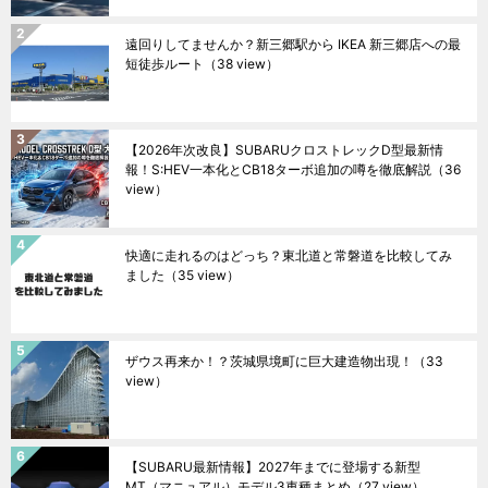
遠回りしてませんか？新三郷駅から IKEA 新三郷店への最
短徒歩ルート
（38 view）
【2026年次改良】SUBARUクロストレックD型最新情
報！S:HEV一本化とCB18ターボ追加の噂を徹底解説
（36
view）
快適に走れるのはどっち？東北道と常磐道を比較してみ
ました
（35 view）
ザウス再来か！？茨城県境町に巨大建造物出現！
（33
view）
【SUBARU最新情報】2027年までに登場する新型
MT（マニュアル）モデル3車種まとめ
（27 view）