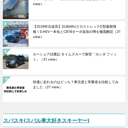
view）
【2026年次改良】SUBARUクロストレックD型最新情
報！S:HEV一本化とCB18ターボ追加の噂を徹底解説
（31
view）
カーシェア試乗記 タイムズカーで新型「ホンダ フィッ
ト」
（31 view）
快適に走れるのはどっち？東北道と常磐道を比較してみ
ました
（27 view）
スバスキ(スバル車大好きスキーヤー)