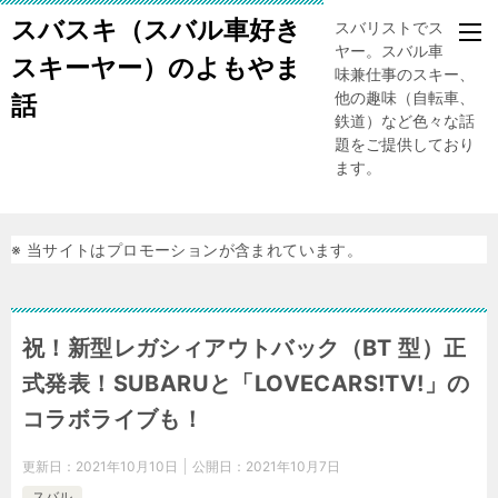
スバスキ（スバル車好き
スバリストでスキー
ヤー。スバル車、趣
スキーヤー）のよもやま
味兼仕事のスキー、
他の趣味（自転車、
話
鉄道）など色々な話
題をご提供しており
ます。
※ 当サイトはプロモーションが含まれています。
祝！新型レガシィアウトバック（BT 型）正
式発表！SUBARUと「LOVECARS!TV!」の
コラボライブも！
更新日：
2021年10月10日
公開日：
2021年10月7日
スバル