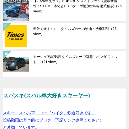
【2026年次改良】SUBARUクロストレックD型最新情
報！S:HEV一本化とCB18ターボ追加の噂を徹底解説
（26
view）
奉仕でオトクに。タイムズカーの給油・洗車割引
（25
view）
カーシェア試乗記 タイムズカーで新型「ホンダ フィッ
ト」
（21 view）
スバスキ(スバル車大好きスキーヤー)
スキー、スバル車、ロードバイク、鉄道好きです。
投稿動画は基本的にブログ（下記リンク参照ください）
と連動しています。