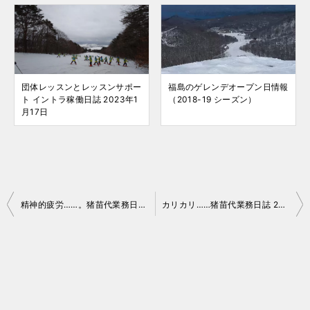
団体レッスンとレッスンサポー
福島のゲレンデオープン日情報
ト イントラ稼働日誌 2023年1
（2018-19 シーズン）
月17日
投
精神的疲労……。猪苗代業務日誌 20260117
カリカリ……猪苗代業務日誌 20260120
稿
ナ
ビ
ゲ