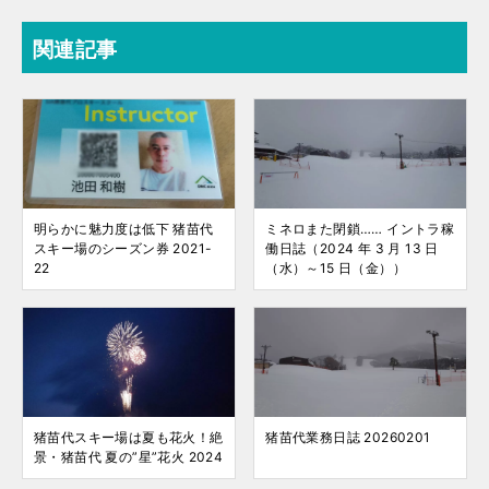
関連記事
明らかに魅力度は低下 猪苗代
ミネロまた閉鎖…… イントラ稼
スキー場のシーズン券 2021-
働日誌（2024 年 3 月 13 日
22
（水）～15 日（金））
猪苗代スキー場は夏も花火！絶
猪苗代業務日誌 20260201
景・猪苗代 夏の”星”花火 2024