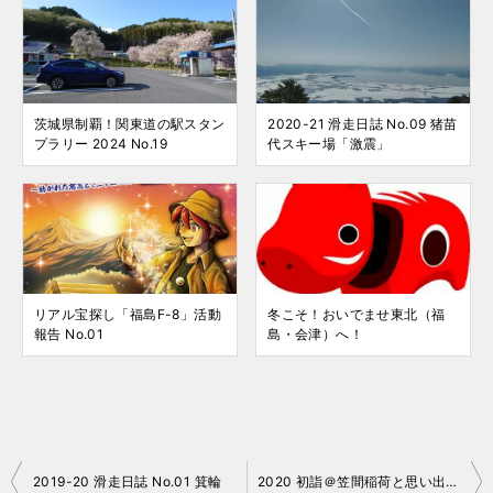
茨城県制覇！関東道の駅スタン
2020-21 滑走日誌 No.09 猪苗
プラリー 2024 No.19
代スキー場「激震」
リアル宝探し「福島F-8」活動
冬こそ！おいでませ東北（福
報告 No.01
島・会津）へ！
投
2019-20 滑走日誌 No.01 箕輪
2020 初詣＠笠間稲荷と思い出巡り