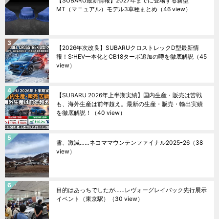
【SUBARU最新情報】2027年までに登場する新型
MT（マニュアル）モデル3車種まとめ
（46 view）
【2026年次改良】SUBARUクロストレックD型最新情
報！S:HEV一本化とCB18ターボ追加の噂を徹底解説
（45
view）
【SUBARU 2026年上半期実績】国内生産・販売は苦戦
も、海外生産は前年超え。最新の生産・販売・輸出実績
を徹底解説！
（40 view）
雪、激減……ネコママウンテンファイナル2025ｰ26
（38
view）
目的はあっちでしたが……レヴォーグレイバック先行展示
イベント（東京駅）
（30 view）