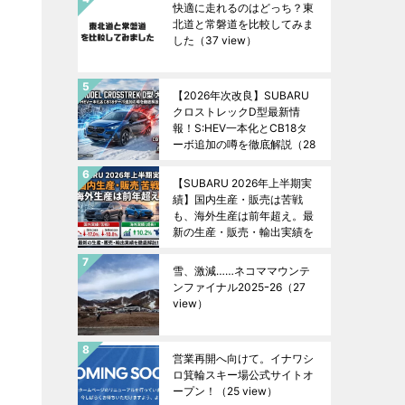
快適に走れるのはどっち？東
北道と常磐道を比較してみま
した
（37 view）
【2026年次改良】SUBARU
クロストレックD型最新情
報！S:HEV一本化とCB18タ
ーボ追加の噂を徹底解説
（28
view）
【SUBARU 2026年上半期実
績】国内生産・販売は苦戦
も、海外生産は前年超え。最
新の生産・販売・輸出実績を
徹底解説！
（27 view）
雪、激減……ネコママウンテ
ンファイナル2025ｰ26
（27
view）
営業再開へ向けて。イナワシ
ロ箕輪スキー場公式サイトオ
ープン！
（25 view）