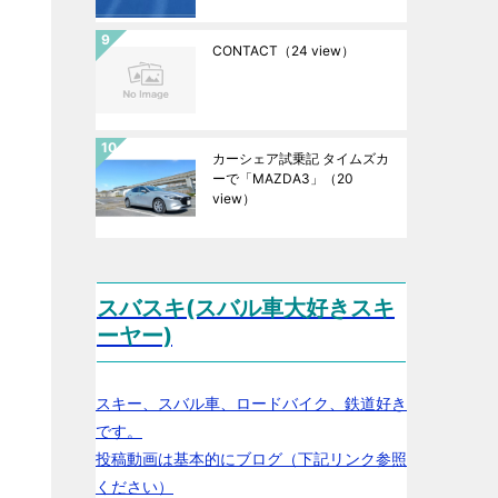
CONTACT
（24 view）
カーシェア試乗記 タイムズカ
ーで「MAZDA3」
（20
view）
スバスキ(スバル車大好きスキ
ーヤー)
スキー、スバル車、ロードバイク、鉄道好き
です。
投稿動画は基本的にブログ（下記リンク参照
ください）