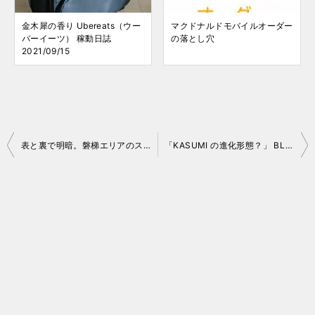
金木犀の香り Ubereats（ウー
マクドナルドモバイルオーダー
バーイーツ） 稼動日誌
の落とし穴
2021/09/15
投
表と裏で明暗。磐梯エリアのスキー場入込数を分析してみました（2023-24）
「KASUMI の進化形態？」 BLANDE 三郷に行ってみました
稿
ナ
ビ
ゲ
ー
シ
ョ