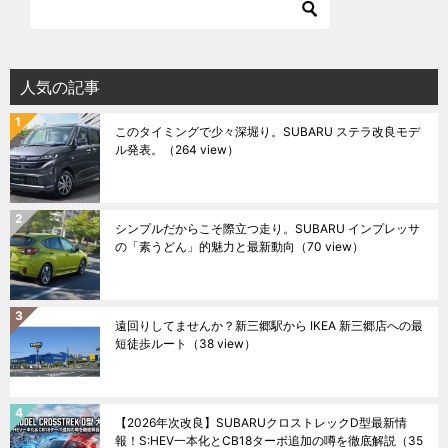
人気の記事
このタイミングで少々深堀り。SUBARU ステラ改良モデ
ル発表。
（264 view）
シンプルだからこそ際立つ走り。SUBARU インプレッサ
の「素うどん」的魅力と最新動向
（70 view）
遠回りしてませんか？新三郷駅から IKEA 新三郷店への最
短徒歩ルート
（38 view）
【2026年次改良】SUBARUクロストレックD型最新情
報！S:HEV一本化とCB18ターボ追加の噂を徹底解説
（35