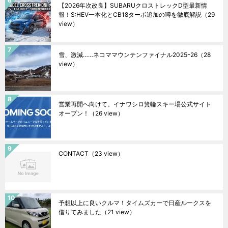
【2026年次改良】SUBARUクロストレックD型最新情
報！S:HEV一本化とCB18ターボ追加の噂を徹底解説
（29
view）
雪、激減……ネコママウンテンファイナル2025ｰ26
（28
view）
営業再開へ向けて。イナワシロ箕輪スキー場公式サイト
オープン！
（26 view）
CONTACT
（23 view）
予想以上に良いクルマ！タイムズカーで日産ルークスを
借りてみました
（21 view）