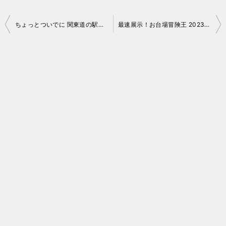
投
ちょっとついでに 関東道の駅スタンプラリー 2023 No.10（はが）
最速展示！お台場冒険王 2023 SUBARU 安全体感パークでアウトバック展示・体感試乗も
稿
ナ
ビ
ゲ
ー
シ
ョ
ン