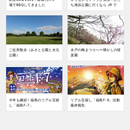
場でBBQしてきました
ち海浜公園に行くなら JR で
ご近所散歩（みさと公園と水元
水戸の梅まつりへ〜懐かしの偕
公園）
楽園
今年も継続！福島のリアル宝探
リアル宝探し「福島F-8」活動
し「福島F-7」
最終報告