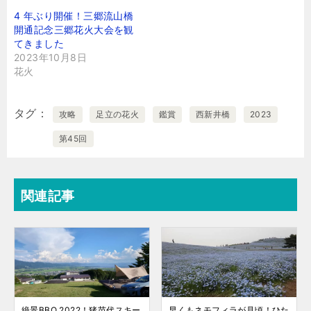
4 年ぶり開催！三郷流山橋
開通記念三郷花火大会を観
てきました
2023年10月8日
花火
タグ
攻略
足立の花火
鑑賞
西新井橋
2023
第45回
関連記事
絶景BBQ 2022！猪苗代スキー
早くもネモフィラが見頃！ひた