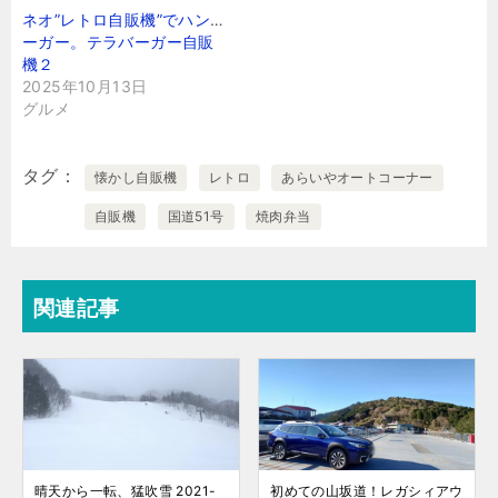
ネオ”レトロ自販機”でハンバ
ーガー。テラバーガー自販
機２
2025年10月13日
グルメ
タグ
懐かし自販機
レトロ
あらいやオートコーナー
自販機
国道51号
焼肉弁当
関連記事
晴天から一転、猛吹雪 2021-
初めての山坂道！レガシィアウ