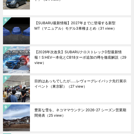
【SUBARU最新情報】2027年までに登場する新型
MT（マニュアル）モデル3車種まとめ
（31 view）
【2026年次改良】SUBARUクロストレックD型最新情
報！S:HEV一本化とCB18ターボ追加の噂を徹底解説
（29
view）
目的はあっちでしたが……レヴォーグレイバック先行展示
イベント（東京駅）
（27 view）
豊富な雪を。ネコママウンテン 2026-27 シーズン営業期
間発表
（25 view）