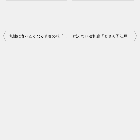
投
無性に食べたくなる青春の味「るーぱん」に行ってきました
拭えない違和感「どさん子江戸崎店」さんのみそラーメン
稿
ナ
ビ
ゲ
ー
シ
ョ
ン