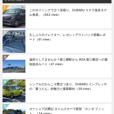
このタイミングで少々深堀り。SUBARU ステラ改良モデ
ル発表。
（643 view）
久しぶりのイレクター。レガシィアウトバック搭載レポ
ート
（61 view）
遠回りしてませんか？新三郷駅から IKEA 新三郷店への最
短徒歩ルート
（41 view）
シンプルだからこそ際立つ走り。SUBARU インプレッサ
の「素うどん」的魅力と最新動向
（39 view）
カーシェア試乗記 タイムズカーで新型「ホンダ フィッ
ト」
（34 view）