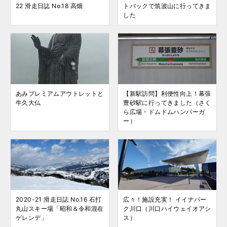
22 滑走日誌 No.18 高畑
トバックで筑波山に行ってきま
した
あみプレミアムアウトレットと
【新駅訪問】利便性向上！幕張
牛久大仏
豊砂駅に行ってきました（さく
ら広場・ドムドムハンバーガ
ー）
2020-21 滑走日誌 No.16 石打
広々！施設充実！ イイナパー
丸山スキー場「昭和＆令和混在
ク川口（川口ハイウェイオアシ
ゲレンデ」
ス）