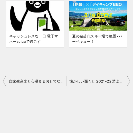
キャッシュレスな一日 電子マ
夏の猪苗代スキー場で絶景×バ
ネーsuicaで過ごす
ーベキュー！
投
自家生産米と心温まるおもてなし 民宿「神田荘」さん
懐かしい面々と 2021-22 滑走日誌 No.15 猪苗代
稿
ナ
ビ
ゲ
ー