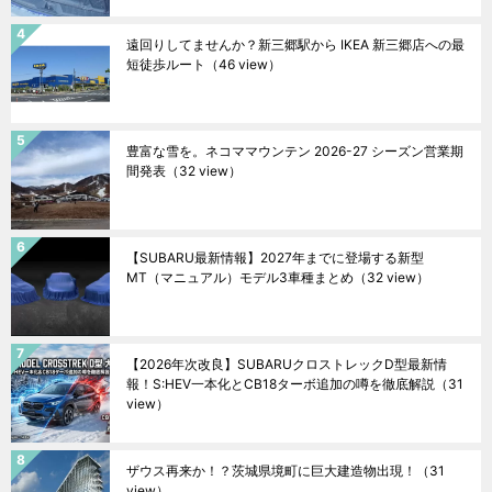
遠回りしてませんか？新三郷駅から IKEA 新三郷店への最
短徒歩ルート
（46 view）
豊富な雪を。ネコママウンテン 2026-27 シーズン営業期
間発表
（32 view）
【SUBARU最新情報】2027年までに登場する新型
MT（マニュアル）モデル3車種まとめ
（32 view）
【2026年次改良】SUBARUクロストレックD型最新情
報！S:HEV一本化とCB18ターボ追加の噂を徹底解説
（31
view）
ザウス再来か！？茨城県境町に巨大建造物出現！
（31
view）