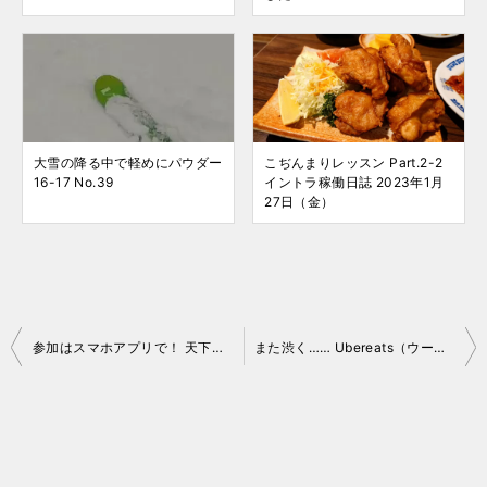
大雪の降る中で軽めにパウダー
こぢんまりレッスン Part.2-2
16-17 No.39
イントラ稼働日誌 2023年1月
27日（金）
投
参加はスマホアプリで！ 天下一品祭り 2021
また渋く…… Ubereats（ウーバーイーツ） 稼動日誌 2021/10/15
稿
ナ
ビ
ゲ