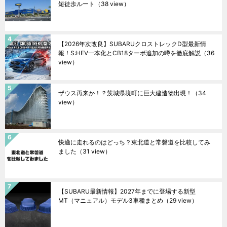
短徒歩ルート
（38 view）
【2026年次改良】SUBARUクロストレックD型最新情
報！S:HEV一本化とCB18ターボ追加の噂を徹底解説
（36
view）
ザウス再来か！？茨城県境町に巨大建造物出現！
（34
view）
快適に走れるのはどっち？東北道と常磐道を比較してみ
ました
（31 view）
【SUBARU最新情報】2027年までに登場する新型
MT（マニュアル）モデル3車種まとめ
（29 view）