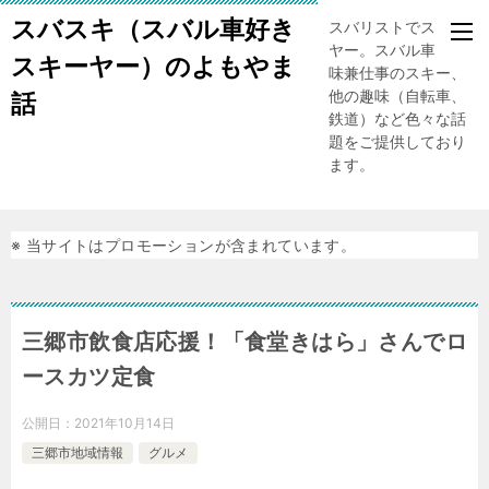
スバスキ（スバル車好き
スバリストでスキー
ヤー。スバル車、趣
スキーヤー）のよもやま
味兼仕事のスキー、
他の趣味（自転車、
話
鉄道）など色々な話
題をご提供しており
ます。
※ 当サイトはプロモーションが含まれています。
三郷市飲食店応援！「食堂きはら」さんでロ
ースカツ定食
公開日：
2021年10月14日
三郷市地域情報
グルメ