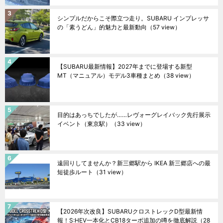
シンプルだからこそ際立つ走り。SUBARU インプレッサ
の「素うどん」的魅力と最新動向
（57 view）
【SUBARU最新情報】2027年までに登場する新型
MT（マニュアル）モデル3車種まとめ
（38 view）
目的はあっちでしたが……レヴォーグレイバック先行展示
イベント（東京駅）
（33 view）
遠回りしてませんか？新三郷駅から IKEA 新三郷店への最
短徒歩ルート
（31 view）
【2026年次改良】SUBARUクロストレックD型最新情
報！S:HEV一本化とCB18ターボ追加の噂を徹底解説
（28