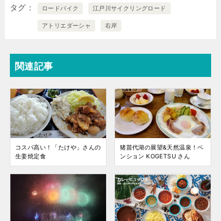
タグ
ロードバイク
江戸川サイクリングロード
アトリエダーシャ
右岸
関連記事
コスパ高い！「たけや」さんの
猪苗代湖の展望&天然温泉！ペ
生姜焼定食
ンション KOGETSU さん