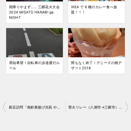
雨降りやまず…… 三郷花火大会
IKEA で 6 種のカレー食べ放
2024 MISATO HANABI ga
題！！！
NIGHT
周知希望！自転車の歩道通行ル
間もなく終了！デニーズの桃デ
ール
ザート2018
投
新店訪問「海鮮唐揚げ光苑 やそきち食堂」で金賞の唐揚げを
聖火リレー（八潮市→三郷市）に物申す！東京2020オリンピック
稿
ナ