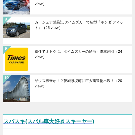
view）
カーシェア試乗記 タイムズカーで新型「ホンダ フィッ
ト」
（25 view）
奉仕でオトクに。タイムズカーの給油・洗車割引
（24
view）
ザウス再来か！？茨城県境町に巨大建造物出現！
（20
view）
スバスキ(スバル車大好きスキーヤー)