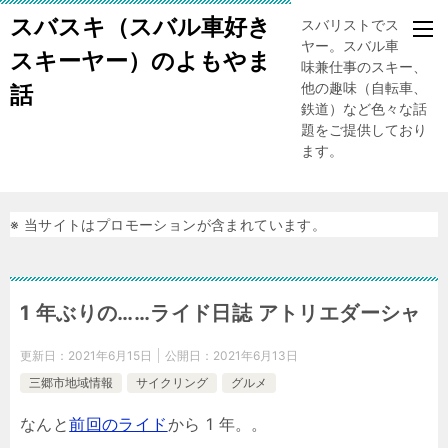
スバスキ（スバル車好き
スバリストでスキー
ヤー。スバル車、趣
スキーヤー）のよもやま
味兼仕事のスキー、
他の趣味（自転車、
話
鉄道）など色々な話
題をご提供しており
ます。
※ 当サイトはプロモーションが含まれています。
1 年ぶりの……ライド日誌 アトリエダーシャ
更新日：
2021年6月15日
公開日：
2021年6月13日
三郷市地域情報
サイクリング
グルメ
なんと
前回のライド
から 1 年。。