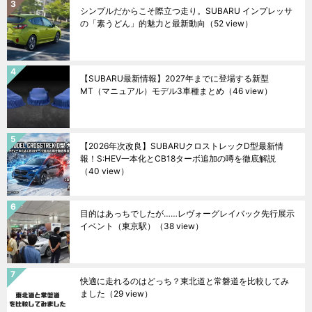
シンプルだからこそ際立つ走り。SUBARU インプレッサ
の「素うどん」的魅力と最新動向
（52 view）
【SUBARU最新情報】2027年までに登場する新型
MT（マニュアル）モデル3車種まとめ
（46 view）
【2026年次改良】SUBARUクロストレックD型最新情
報！S:HEV一本化とCB18ターボ追加の噂を徹底解説
（40 view）
目的はあっちでしたが……レヴォーグレイバック先行展示
イベント（東京駅）
（38 view）
快適に走れるのはどっち？東北道と常磐道を比較してみ
ました
（29 view）