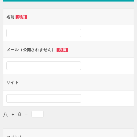
ビ
ゲ
名前
必須
ー
シ
ョ
ン
メール（公開されません）
必須
サイト
八
+
8
=