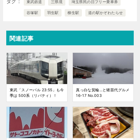
タグ
東武鉄道
三県境
埼玉県民の日フリー乗車券
谷塚駅
羽生駅
柳生駅
道の駅かぞわたらせ
関連記事
東武「スノーパル 23:55」も今
真っ白な箕輪…と猪苗代グルメ
季は 500系（リバティ）！
16-17 No.003