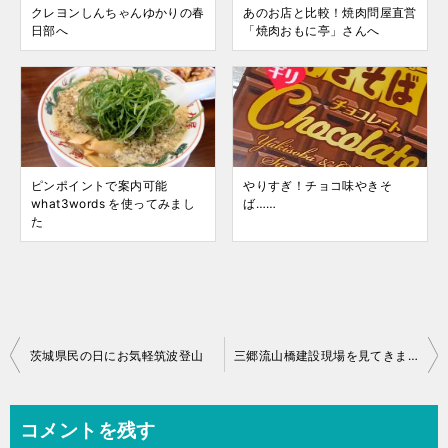
クレヨンしんちゃんゆかりの春
あのお店と比較！焼肉問屋直営
日部へ
「焼肉おもに亭」さんへ
ピンポイントで案内可能
やりすぎ！チョコ味やきそ
what3words を使ってみまし
ば……
た
投
茨城県民の日にお気軽筑波登山
三郷流山橋建設現場を見てきました 2020年11月
稿
ナ
コメントを残す