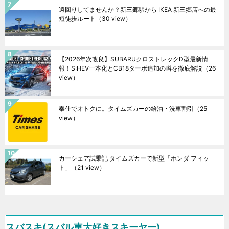
遠回りしてませんか？新三郷駅から IKEA 新三郷店への最
短徒歩ルート
（30 view）
【2026年次改良】SUBARUクロストレックD型最新情
報！S:HEV一本化とCB18ターボ追加の噂を徹底解説
（26
view）
奉仕でオトクに。タイムズカーの給油・洗車割引
（25
view）
カーシェア試乗記 タイムズカーで新型「ホンダ フィッ
ト」
（21 view）
スバスキ(スバル車大好きスキーヤー)