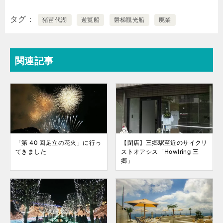
タグ
猪苗代湖
遊覧船
磐梯観光船
廃業
関連記事
「第 40 回足立の花火」に行っ
【閉店】三郷駅至近のサイクリ
てきました
ストオアシス「Howlring 三
郷」