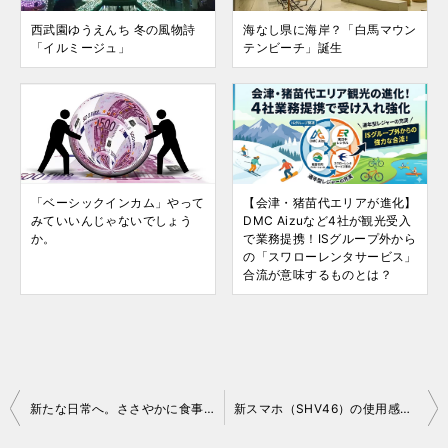
西武園ゆうえんち 冬の風物詩
海なし県に海岸？「白馬マウン
「イルミージュ」
テンビーチ」誕生
「ベーシックインカム」やって
【会津・猪苗代エリアが進化】
みていいんじゃないでしょう
DMC Aizuなど4社が観光受入
か。
で業務提携！ISグループ外から
の「スワローレンタサービス」
合流が意味するものとは？
投
新たな日常へ。ささやかに食事会
新スマホ（SHV46）の使用感などをインプレッション
稿