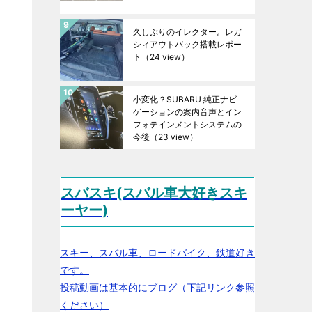
久しぶりのイレクター。レガ
シィアウトバック搭載レポー
ト
（24 view）
小変化？SUBARU 純正ナビ
ゲーションの案内音声とイン
フォテインメントシステムの
今後
（23 view）
スバスキ(スバル車大好きスキ
ーヤー)
スキー、スバル車、ロードバイク、鉄道好き
です。
投稿動画は基本的にブログ（下記リンク参照
ください）