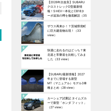
【2026年次改良】SUBARU
クロストレックD型最新情
報！S:HEV一本化とCB18タ
ーボ追加の噂を徹底解説
（35
view）
ザウス再来か！？茨城県境町
に巨大建造物出現！
（33
view）
快適に走れるのはどっち？東
北道と常磐道を比較してみま
した
（33 view）
【SUBARU最新情報】2027
年までに登場する新型
MT（マニュアル）モデル3車
種まとめ
（28 view）
カーシェア試乗記 タイムズカ
ーで新型「ホンダ フィット」
（27 view）