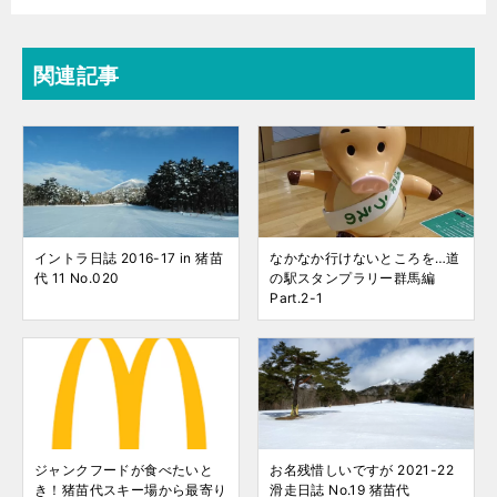
関連記事
イントラ日誌 2016-17 in 猪苗
なかなか行けないところを…道
代 11 No.020
の駅スタンプラリー群馬編
Part.2-1
ジャンクフードが食べたいと
お名残惜しいですが 2021-22
き！猪苗代スキー場から最寄り
滑走日誌 No.19 猪苗代