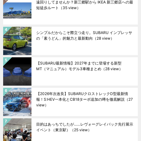
遠回りしてませんか？新三郷駅から IKEA 新三郷店への最
短徒歩ルート
（35 view）
シンプルだからこそ際立つ走り。SUBARU インプレッサ
の「素うどん」的魅力と最新動向
（28 view）
【SUBARU最新情報】2027年までに登場する新型
MT（マニュアル）モデル3車種まとめ
（28 view）
【2026年次改良】SUBARUクロストレックD型最新情
報！S:HEV一本化とCB18ターボ追加の噂を徹底解説
（27
view）
目的はあっちでしたが……レヴォーグレイバック先行展示
イベント（東京駅）
（25 view）