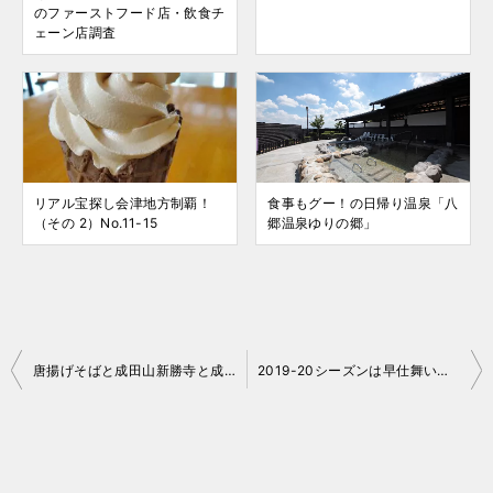
のファーストフード店・飲食チ
ェーン店調査
リアル宝探し会津地方制覇！
食事もグー！の日帰り温泉「八
（その 2）No.11-15
郷温泉ゆりの郷」
投
唐揚げそばと成田山新勝寺と成宗電気軌道
2019-20シーズンは早仕舞い乱立……
稿
ナ
ビ