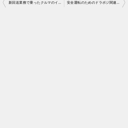
投
新回送業務で乗ったクルマのインプレッション Part.1
安全運転のためのドラポジ関連装備
稿
ナ
ビ
ゲ
ー
シ
ョ
ン