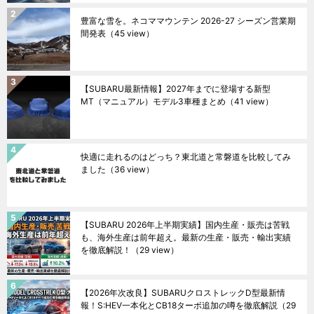
豊富な雪を。ネコママウンテン 2026-27 シーズン営業期
間発表
（45 view）
【SUBARU最新情報】2027年までに登場する新型
MT（マニュアル）モデル3車種まとめ
（41 view）
快適に走れるのはどっち？東北道と常磐道を比較してみ
ました
（36 view）
【SUBARU 2026年上半期実績】国内生産・販売は苦戦
も、海外生産は前年超え。最新の生産・販売・輸出実績
を徹底解説！
（29 view）
【2026年次改良】SUBARUクロストレックD型最新情
報！S:HEV一本化とCB18ターボ追加の噂を徹底解説
（29