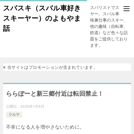
スバスキ（スバル車好き
スバリストでスキー
ヤー。スバル車、趣
スキーヤー）のよもやま
味兼仕事のスキー、
他の趣味（自転車、
話
鉄道）など色々な話
題をご提供しており
ます。
※ 当サイトはプロモーションが含まれています。
ららぽーと新三郷付近は転回禁止！
公開日：
2020年1月4日
クルマ
不幸になる人を増やさないために。