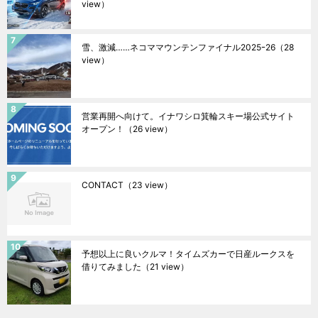
view）
雪、激減……ネコママウンテンファイナル2025ｰ26
（28
view）
営業再開へ向けて。イナワシロ箕輪スキー場公式サイト
オープン！
（26 view）
CONTACT
（23 view）
予想以上に良いクルマ！タイムズカーで日産ルークスを
借りてみました
（21 view）