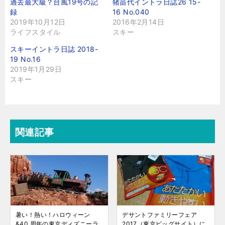
過去最大級？台風19号の記
猪苗代イントラ日誌26 15-
録
16 No.040
2019年10月12日
2016年2月14日
ライフスタイル
スキー
スキーイントラ日誌 2018-
19 No.16
2019年1月29日
スキー
関連記事
暑い！熱い！ハロウィーン
デサントファミリーフェア
&40 周年の東京ディズニーラ
2017（東京ビッグサイト）に