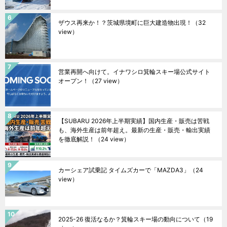
ザウス再来か！？茨城県境町に巨大建造物出現！
（32
view）
営業再開へ向けて。イナワシロ箕輪スキー場公式サイト
オープン！
（27 view）
【SUBARU 2026年上半期実績】国内生産・販売は苦戦
も、海外生産は前年超え。最新の生産・販売・輸出実績
を徹底解説！
（24 view）
カーシェア試乗記 タイムズカーで「MAZDA3」
（24
view）
2025-26 復活なるか？箕輪スキー場の動向について
（19