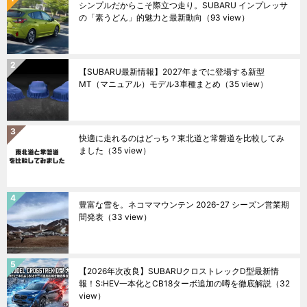
シンプルだからこそ際立つ走り。SUBARU インプレッサ
の「素うどん」的魅力と最新動向
（93 view）
【SUBARU最新情報】2027年までに登場する新型
MT（マニュアル）モデル3車種まとめ
（35 view）
快適に走れるのはどっち？東北道と常磐道を比較してみ
ました
（35 view）
豊富な雪を。ネコママウンテン 2026-27 シーズン営業期
間発表
（33 view）
【2026年次改良】SUBARUクロストレックD型最新情
報！S:HEV一本化とCB18ターボ追加の噂を徹底解説
（32
view）