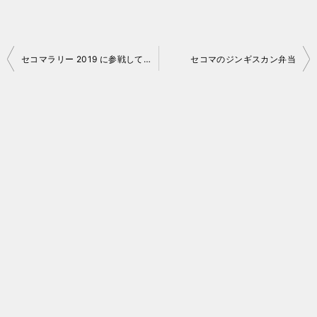
投
セコマラリー 2019 に参戦してみた Part.2
セコマのジンギスカン弁当
稿
ナ
ビ
ゲ
ー
シ
ョ
ン