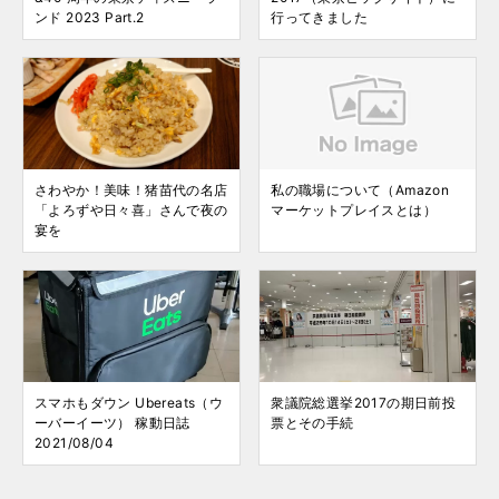
ンド 2023 Part.2
行ってきました
さわやか！美味！猪苗代の名店
私の職場について（Amazon
「よろずや日々喜」さんで夜の
マーケットプレイスとは）
宴を
スマホもダウン Ubereats（ウ
衆議院総選挙2017の期日前投
ーバーイーツ） 稼動日誌
票とその手続
2021/08/04