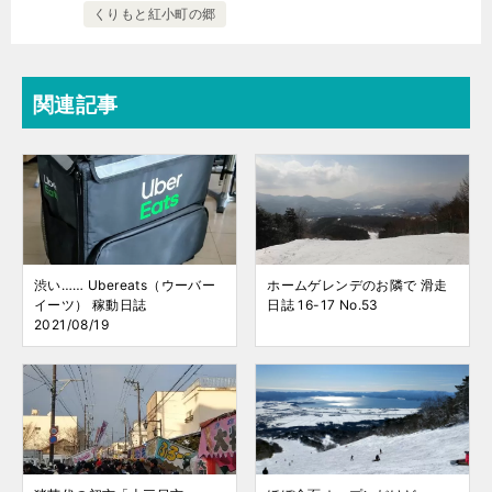
くりもと紅小町の郷
関連記事
渋い…… Ubereats（ウーバー
ホームゲレンデのお隣で 滑走
イーツ） 稼動日誌
日誌 16-17 No.53
2021/08/19