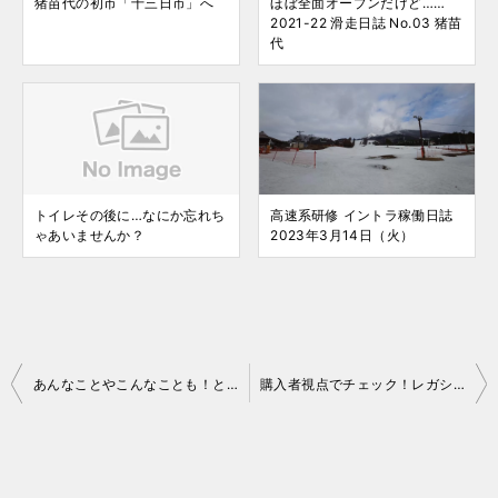
猪苗代の初市「十三日市」へ
ほぼ全面オープンだけど……
2021-22 滑走日誌 No.03 猪苗
代
トイレその後に…なにか忘れち
高速系研修 イントラ稼働日誌
ゃあいませんか？
2023年3月14日（火）
投
あんなことやこんなことも！とても便利な SUBARU STARLINKのリモートサービス
購入者視点でチェック！レガシィアウトバックの気になるところ
稿
ナ
ビ