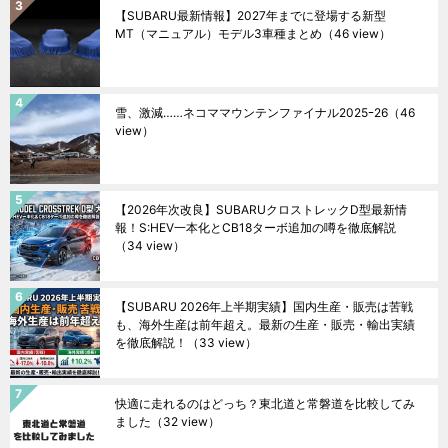
【SUBARU最新情報】2027年までに登場する新型
MT（マニュアル）モデル3車種まとめ
（46 view）
雪、激減……ネコママウンテンファイナル2025ｰ26
（46
view）
【2026年次改良】SUBARUクロストレックD型最新情
報！S:HEV一本化とCB18ターボ追加の噂を徹底解説
（34 view）
【SUBARU 2026年上半期実績】国内生産・販売は苦戦
も、海外生産は前年超え。最新の生産・販売・輸出実績
を徹底解説！
（33 view）
快適に走れるのはどっち？東北道と常磐道を比較してみ
ました
（32 view）