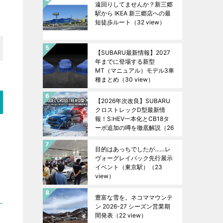
遠回りしてませんか？新三郷
駅から IKEA 新三郷店への最
短徒歩ルート
（32 view）
【SUBARU最新情報】2027
年までに登場する新型
MT（マニュアル）モデル3車
種まとめ
（30 view）
【2026年次改良】SUBARU
クロストレックD型最新情
報！S:HEV一本化とCB18タ
ーボ追加の噂を徹底解説
（26
view）
目的はあっちでしたが……レ
ヴォーグレイバック先行展示
イベント（東京駅）
（23
view）
豊富な雪を。ネコママウンテ
ン 2026-27 シーズン営業期
間発表
（22 view）