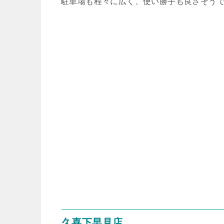
駐車場も程々に広く、使い勝手も良さそう
久喜下早見店