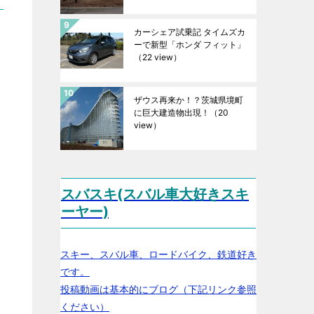
カーシェア試乗記 タイムズカ
ーで新型「ホンダ フィット」
（22 view）
ザウス再来か！？茨城県境町
に巨大建造物出現！
（20
view）
スバスキ(スバル車大好きスキ
ーヤー)
スキー、スバル車、ロードバイク、鉄道好き
です。
投稿動画は基本的にブログ（下記リンク参照
ください）