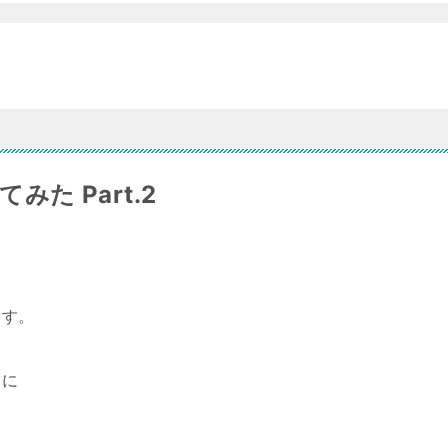
みた Part.2
ます。
トに