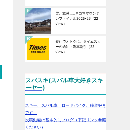
雪、激減……ネコママウンテ
ンファイナル2025ｰ26
（22
view）
奉仕でオトクに。タイムズカ
ーの給油・洗車割引
（22
view）
スバスキ(スバル車大好きスキ
ーヤー)
スキー、スバル車、ロードバイク、鉄道好き
です。
投稿動画は基本的にブログ（下記リンク参照
ください）