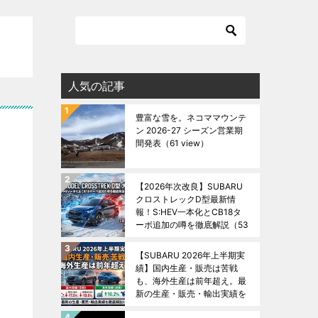
人気の記事
豊富な雪を。ネコママウンテ
ン 2026-27 シーズン営業期
間発表
（61 view）
【2026年次改良】SUBARU
クロストレックD型最新情
報！S:HEV一本化とCB18タ
ーボ追加の噂を徹底解説
（53
view）
【SUBARU 2026年上半期実
績】国内生産・販売は苦戦
も、海外生産は前年超え。最
新の生産・販売・輸出実績を
徹底解説！
（50 view）