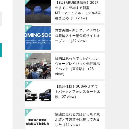
【SUBARU最新情報】2027
年までに登場する新型
MT（マニュアル）モデル3車
種まとめ
（33 view）
営業再開へ向けて。イナワシ
ロ箕輪スキー場公式サイトオ
ープン！
（32 view）
目的はあっちでしたが……レ
ヴォーグレイバック先行展示
イベント（東京駅）
（28
view）
【豪州仕様】SUBARU アウ
トバックとフォレスターを比
較
（27 view）
快適に走れるのはどっち？東
北道と常磐道を比較してみま
した
（24 view）